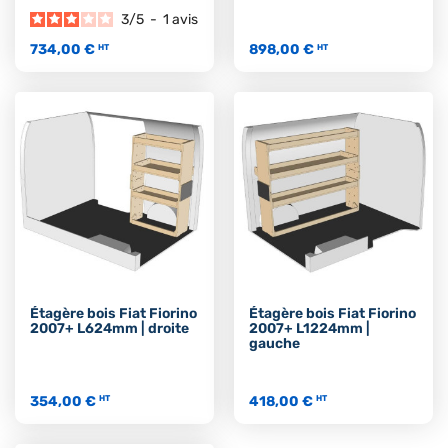
3
/
5
-
1
avis
734,00 €
898,00 €
HT
HT
Étagère bois Fiat Fiorino
Étagère bois Fiat Fiorino
2007+ L624mm | droite
2007+ L1224mm |
gauche
354,00 €
418,00 €
HT
HT