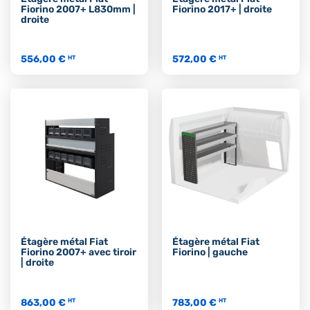
Fiorino 2007+ L830mm |
Fiorino 2017+ | droite
droite
556,00 €
572,00 €
HT
HT
Étagère métal Fiat
Étagère métal Fiat
Fiorino 2007+ avec tiroir
Fiorino | gauche
| droite
863,00 €
783,00 €
HT
HT