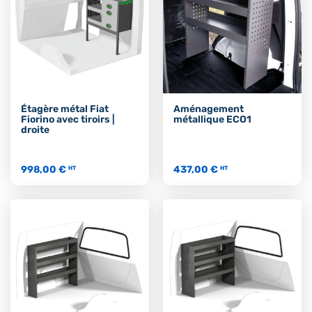
Étagère métal Fiat
Aménagement
Fiorino avec tiroirs |
métallique ECO1
droite
998,00 €
437,00 €
HT
HT