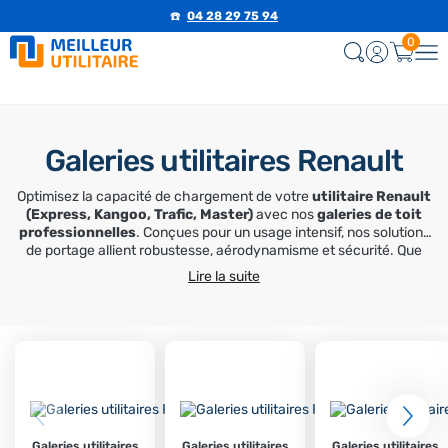
☎️
04 28 29 75 94
0
Galeries utilitaires Renault
Optimisez la capacité de chargement de votre
utilitaire Renault
(Express, Kangoo, Trafic, Master)
avec nos
galeries de toit
professionnelles
. Conçues pour un usage intensif, nos solutions
de portage allient robustesse, aérodynamisme et sécurité. Que
vous choisissiez l'aluminium pour sa légèreté ou l'acier galvanisé
Lire la suite
pour sa résistance, profitez d'un matériel de haute qualité,
fabriqué en France ou en Europe
, pour transformer votre
véhicule en un outil de travail performant.
Galeries utilitaires
Galeries utilitaires
Galeries utilitaires