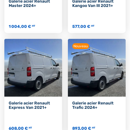
Galerie acier Renault
Galerie acier Renault
Master 2024+
Kangoo Van III 2021+
1 004,00 €
577,00 €
HT
HT
Nouveau
Galerie acier Renault
Galerie acier Renault
Express Van 2021+
Trafic 2024+
608,00 €
893,00 €
HT
HT