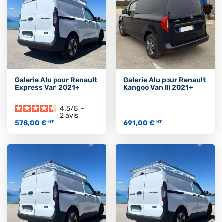
Galerie Alu pour Renault
Galerie Alu pour Renault
Express Van 2021+
Kangoo Van III 2021+
4.5
/
5
-
2
avis
578,00 €
691,00 €
HT
HT