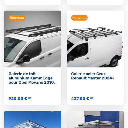
Nouveau
Nouveau
Galerie de toit
Galerie acier Cruz
aluminium KammEdge
Renault Master 2024+
pour Opel Movano 2010-
2021
920,00 €
437,00 €
HT
HT