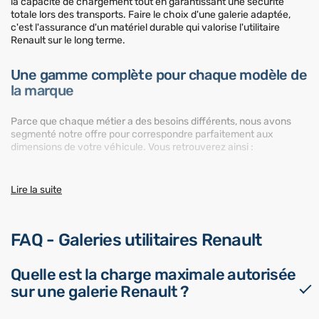
la capacité de chargement tout en garantissant une sécurité
totale lors des transports. Faire le choix d'une galerie adaptée,
c'est l'assurance d'un matériel durable qui valorise l'utilitaire
Renault sur le long terme.
Une gamme complète pour chaque modèle de
la marque
Parce que chaque métier a des besoins différents, nous avons
segmenté notre offre pour correspondre parfaitement aux
dimensions de votre véhicule. Vous retrouverez ainsi :
La
galerie de toit pour Renault Master
: conçue pour
supporter des charges lourdes sur les grands volumes (L1H1,
Lire la suite
L2H2, L3H2).
La
galerie utilitaire pour Renault Trafic
: le compromis idéal
entre aérodynamisme et capacité de chargement pour le
fourgon moyen.
FAQ - Galeries utilitaires Renault
La
galerie pour Renault Kangoo
: une solution robuste pour
optimiser le toit de la célèbre fourgonnette.
Quelle est la charge maximale autorisée
La
galerie de toit Renault Express
: l'équipement
indispensable pour le nouveau petit utilitaire de la gamme.
sur une galerie Renault ?