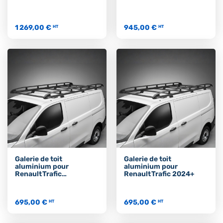
1 269,00 €
945,00 €
HT
HT
Galerie de toit
Galerie de toit
aluminium pour
aluminium pour
Renault Trafic
Renault Trafic 2024+
2014‑2024
695,00 €
695,00 €
HT
HT