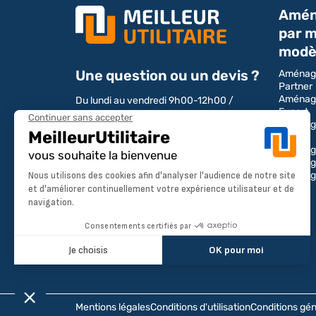
Amén
par m
modè
Une question ou un devis ?
Aménag
Partner
Aménag
Du lundi au vendredi 9h00-12h00 /
Expert
13h00-17h00
Aménag
Boxer
Tél : 04 28 29 75 94
Aménage
Aménag
Aménag
NOUS CONTACTER
Transit
Mentions légales
Conditions d'utilisation
Conditions gén