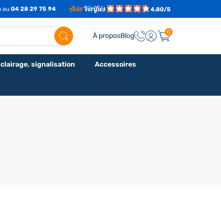
h au
04 28 29 75 94
4.80/5
0
À propos
Blog
clairage, signalisation
Accessoires