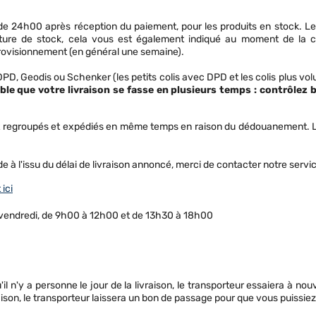
e 24h00 après réception du paiement, pour les produits en stock. Le 
rupture de stock, cela vous est également indiqué au moment de la 
rovisionnement (en général une semaine).
 DPD, Geodis ou Schenker (les petits colis avec DPD et les colis plus 
le que votre livraison se fasse en plusieurs temps : contrôlez bi
ont regroupés et expédiés en même temps en raison du dédouanement. Le 
 à l'issu du délai de livraison annoncé, merci de contacter notre servic
 ici
u vendredi, de 9h00 à 12h00 et de 13h30 à 18h00
u'il n'y a personne le jour de la livraison, le transporteur essaiera à nou
vraison, le transporteur laissera un bon de passage pour que vous puissiez