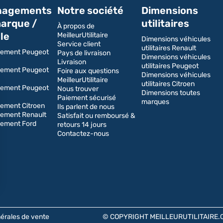
agements
Notre société
Dimensions
arque /
utilitaires
À propos de
le
MeilleurUtilitaire
Dimensions véhicules
Service client
utilitaires Renault
ement Peugeot
Pays de livraison
Dimensions véhicules
Livraison
utilitaires Peugeot
ement Peugeot
Foire aux questions
Dimensions véhicules
MeilleurUtilitaire
utilitaires Citroen
ement Peugeot
Nous trouver
Dimensions toutes
Paiement sécurisé
marques
ment Citroen
Ils parlent de nous
ement Renault
Satisfait ou remboursé &
ement Ford
retours 14 jours
Contactez-nous
érales de vente
© COPYRIGHT MEILLEURUTILITAIRE.