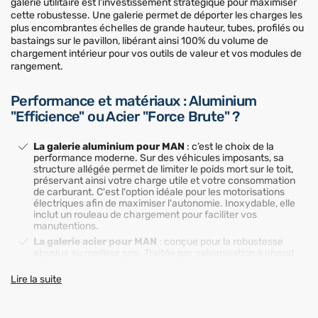
galerie utilitaire est l'investissement stratégique pour maximiser
cette robustesse. Une galerie permet de déporter les charges les
plus encombrantes échelles de grande hauteur, tubes, profilés ou
bastaings sur le pavillon, libérant ainsi 100% du volume de
chargement intérieur pour vos outils de valeur et vos modules de
rangement.
Performance et matériaux : Aluminium
"Efficience" ou Acier "Force Brute" ?
La galerie aluminium pour MAN
: c’est le choix de la
performance moderne. Sur des véhicules imposants, sa
structure allégée permet de limiter le poids mort sur le toit,
préservant ainsi votre charge utile et votre consommation
de carburant. C'est l'option idéale pour les motorisations
électriques afin de maximiser l'autonomie. Inoxydable, elle
inclut un rouleau de chargement pour faciliter vos
manutentions.
La galerie acier pour MAN
: conçue pour la robustesse
absolue au meilleur prix. Traitée par galvanisation à chaud
pour une protection anticorrosion intégrale, elle offre une
rigidité exemplaire. C’est la solution privilégiée pour les
Lire la suite
usages de chantier intensifs où l'équipement est sollicité
quotidiennement dans des conditions rudes.