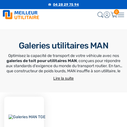
☎️
04 28 29 75 94
0
Galeries utilitaires MAN
Optimisez la capacité de transport de votre véhicule avec nos
galeries de toit pour utilitaires MAN
, conçues pour répondre
aux standards d'exigence du monde du transport routier. En tant
que constructeur de poids lourds, MAN insuffle à son utilitaire, le
MAN TGE
, une robustesse et une technicité supérieures qui
Lire la suite
nécessitent un équipement de portage à la hauteur.
Que vous utilisiez votre fourgon pour des interventions
techniques ou pour le transport de charges lourdes, nos solutions
s'adaptent avec une précision millimétrée aux points d'ancrage
d'origine. Pour vos missions quotidiennes, choisissez entre
l'
aluminium aérodynamique
pour préserver votre
consommation, ou l'
acier galvanisé à chaud
pour une résistance
maximale sur les chantiers. Installez un équipement certifié, sans
aucun perçage, et exploitez enfin tout le potentiel de votre MAN.