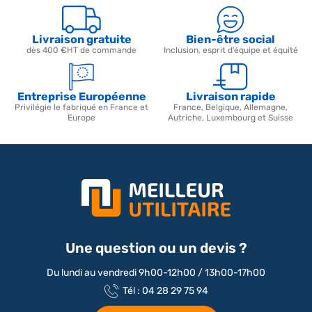
solution de portage optimale.
Fiabilité certifiée
: avec une note de 4,8/5 sur Avis Vérifiés,
nous accompagnons les artisans et les entreprises avec une
Livraison gratuite
Bien-être social
exigence de qualité constante.
dès 400 €HT de commande
Inclusion, esprit d’équipe et équité
Entreprise Européenne
Livraison rapide
Privilégie le fabriqué en France et
France, Belgique, Allemagne,
Europe
Autriche, Luxembourg et Suisse
Une question ou un devis ?
Du lundi au vendredi 9h00-12h00 / 13h00-17h00
Tél : 04 28 29 75 94