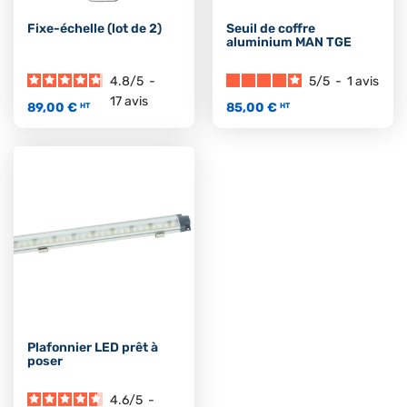
Fixe-échelle (lot de 2)
Seuil de coffre
aluminium MAN TGE
4.8
/
5
-
5
/
5
-
1
avis
17
avis
89,00 €
85,00 €
HT
HT
Plafonnier LED prêt à
poser
4.6
/
5
-