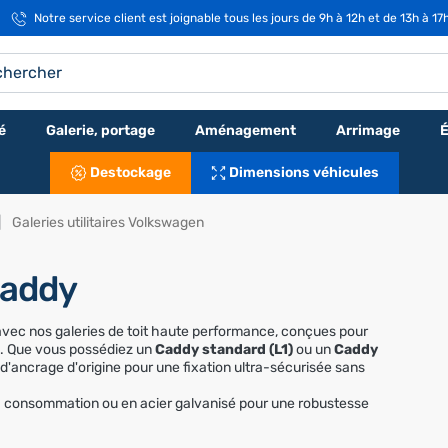
Notre service client est joignable tous les jours de 9h à 12h et de 13h à 17
é
Galerie, portage
Aménagement
Arrimage
É
Destockage
Dimensions véhicules
Galeries utilitaires Volkswagen
Caddy
vec nos galeries de toit haute performance, conçues pour
e. Que vous possédiez un
Caddy standard (L1)
ou un
Caddy
s d'ancrage d'origine pour une fixation ultra-sécurisée sans
a consommation ou en acier galvanisé pour une robustesse
s échelles et matériaux encombrants tout en conservant