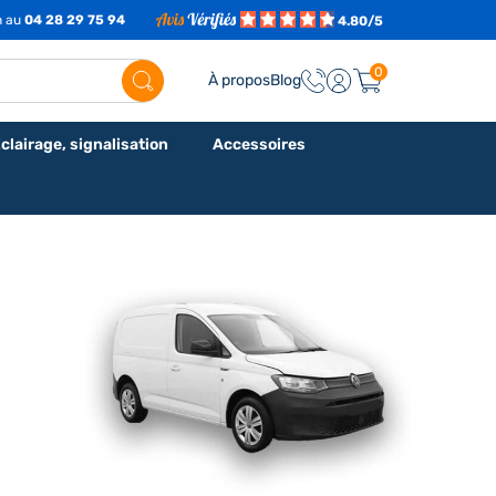
h au
04 28 29 75 94
4.80/5
0
À propos
Blog
clairage, signalisation
Accessoires