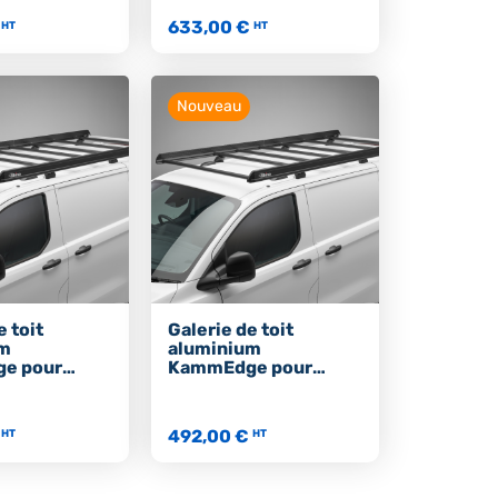
€
633,00 €
HT
HT
Nouveau
e toit
Galerie de toit
um
aluminium
e pour
KammEdge pour
en Caddy
Volkswagen Caddy
2015-2020
€
492,00 €
HT
HT