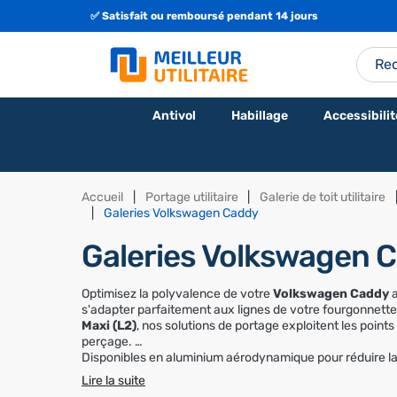
✅ Satisfait ou remboursé pendant 14 jours
🇫🇷 Fabrication Française ou Européenne
Antivol
Habillage
Accessibilit
Accueil
Portage utilitaire
Galerie de toit utilitaire
Galeries Volkswagen Caddy
Galeries Volkswagen 
Optimisez la polyvalence de votre
Volkswagen Caddy
a
s'adapter parfaitement aux lignes de votre fourgonnett
Maxi (L2)
, nos solutions de portage exploitent les point
perçage.
Disponibles en aluminium aérodynamique pour réduire l
accrue, nos galeries vous permettent de transporter vo
Lire la suite
l'agilité urbaine de votre utilitaire Volkswagen.