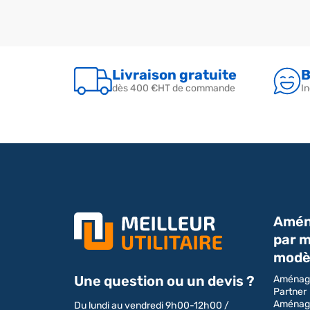
simple, nous recommandons d'être à deux po
Livraison gratuite
B
dès 400 €HT de commande
In
Amén
par m
modè
Une question ou un devis ?
Aménag
Partner
Aménag
Du lundi au vendredi 9h00-12h00 /