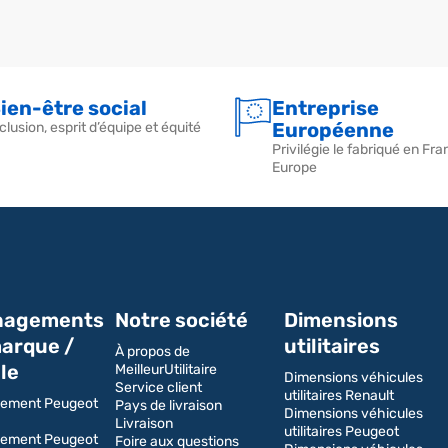
ur soulever et positionner la structure sur le toit afin d'éviter tout co
ien-être social
Entreprise
Européenne
clusion, esprit d’équipe et équité
Privilégie le fabriqué en Fra
Europe
agements
Notre société
Dimensions
arque /
utilitaires
À propos de
le
MeilleurUtilitaire
Dimensions véhicules
Service client
utilitaires Renault
ement Peugeot
Pays de livraison
Dimensions véhicules
Livraison
utilitaires Peugeot
ement Peugeot
Foire aux questions