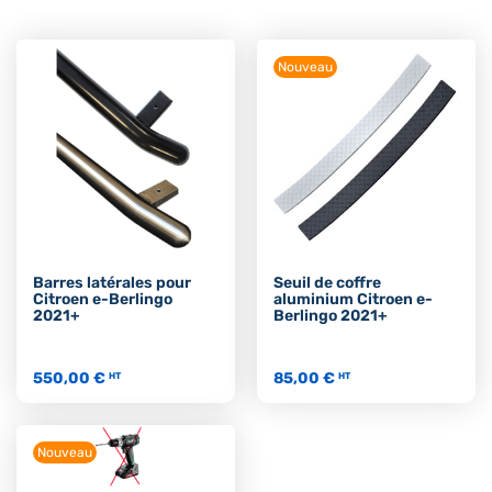
Nouveau
Barres latérales pour
Seuil de coffre
Citroen e-Berlingo
aluminium Citroen e-
2021+
Berlingo 2021+
550,00 €
85,00 €
HT
HT
Nouveau