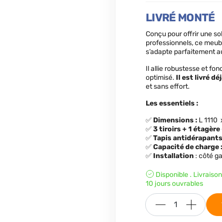
LIVRÉ MONTÉ
Conçu pour offrir une s
professionnels, ce meu
s’adapte parfaitement a
Il allie robustesse et fo
optimisé.
Il est livré d
et sans effort.
Les essentiels :
✅
Dimensions
:
L 1110
✅
3 tiroirs + 1 étagère
✅
Tapis antidérapant
✅
Capacité de charge
✅
Installation
: côté g
Disponible . Livraiso
10 jours ouvrables