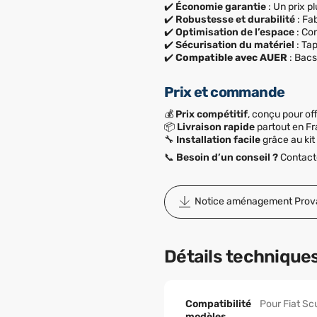
✔️
Économie garantie
: Un prix 
✔️
Robustesse et durabilité
: Fa
✔️
Optimisation de l’espace
: Co
✔️
Sécurisation du matériel
: Tap
✔️
Compatible avec AUER
: Bac
Prix et commande
💰
Prix compétitif
, conçu pour off
📦
Livraison rapide
partout en Fr
🔧
Installation facile
grâce au kit 
📞
Besoin d’un conseil ?
Contacte
Notice aménagement Prov
Détails technique
Compatibilité
Pour Fiat Sc
modèles