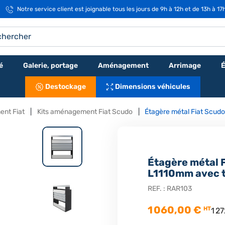
Notre service client est joignable tous les jours de 9h à 12h et de 13h à 17
é
Galerie, portage
Aménagement
Arrimage
É
Destockage
Dimensions véhicules
ent Fiat
Kits aménagement Fiat Scudo
Étagère métal Fiat Scudo
Étagère métal 
L1110mm avec ti
REF. :
RAR103
1 060,00 €
HT
1 2