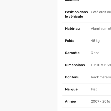
Position dans
Côté droit o
le véhicule
Matériau
Aluminium et
Poids
45 kg
Garantie
3 ans
Dimensions
L 1110 x P 3
Contenu
Rack métalliq
Marque
Fiat
Année
2007 - 2016