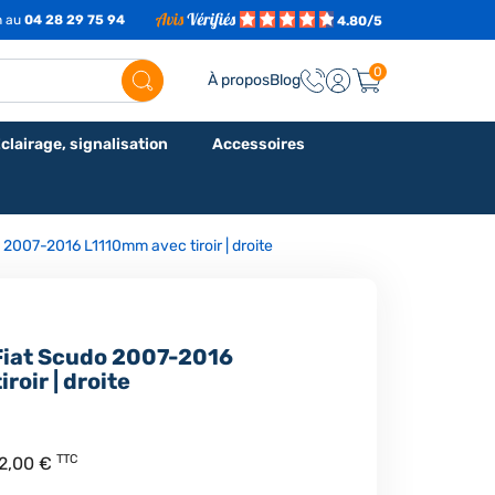
h au
04 28 29 75 94
4.80/5
0
À propos
Blog
clairage, signalisation
Accessoires
 2007-2016 L1110mm avec tiroir | droite
Fiat Scudo 2007-2016
roir | droite
TTC
72,00 €