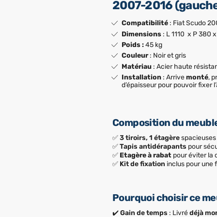
2007-2016 (gauche 
Compatibilité
: Fiat Scudo 2
Dimensions
: L 1110 x P 380 
Poids :
45 kg
Couleur
: Noir et gris
Matériau
: Acier haute résist
Installation
: Arrive
monté
, 
d’épaisseur pour pouvoir fixer l
Composition du meubl
✅
3 tiroirs, 1 étagère
spacieuses 
✅
Tapis antidérapants
pour sécu
✅
Etagère à rabat
pour éviter la
✅
Kit de fixation
inclus pour une f
Pourquoi choisir ce me
✔️
Gain de temps
: Livré
déjà mo