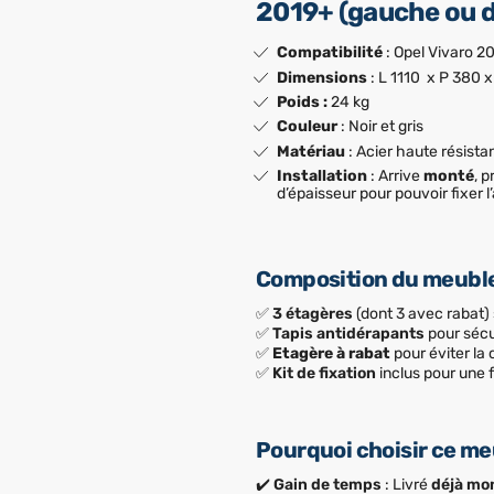
2019+ (gauche ou d
Compatibilité
: Opel Vivaro 2
Dimensions
: L 1110 x P 380 
Poids :
24 kg
Couleur
: Noir et gris
Matériau
: Acier haute résist
Installation
: Arrive
monté
, 
d’épaisseur pour pouvoir fixer l
Composition du meubl
✅
3 étagères
(dont 3 avec rabat)
✅
Tapis antidérapants
pour sécu
✅
Etagère à rabat
pour éviter la
✅
Kit de fixation
inclus pour une f
Pourquoi choisir ce me
✔️
Gain de temps
: Livré
déjà mo