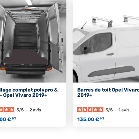
llage complet polypro &
Barres de toit Opel Vivar
 - Opel Vivaro 2019+
2019+
5
/
5
-
2
avis
5
/
5
-
1
avis
00 €
135,00 €
HT
HT