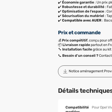
✔️
Économie garantie
: Un prix 
✔️
Robustesse et durabilité
: Fa
✔️
Optimisation de l’espace
: Co
✔️
Sécurisation du matériel
: Tap
✔️
Compatible avec AUER
: Bac
Prix et commande
💰
Prix compétitif
, conçu pour off
📦
Livraison rapide
partout en Fr
🔧
Installation facile
grâce au kit 
📞
Besoin d’un conseil ?
Contacte
Notice aménagement Prov
Détails technique
Compatibilité
Pour Opel Vi
modèles