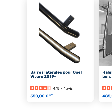
Barres latérales pour Opel
Habi
Vivaro 2019+
bois
4
/
5
-
1
avis
550,00 €
485,
HT