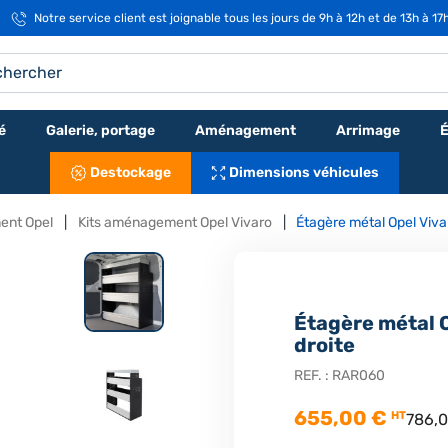
Notre service client est joignable tous les jours de 9h à 12h et de 13h à 17
é
Galerie, portage
Aménagement
Arrimage
É
Destockage
Dimensions véhicules
ent Opel
Kits aménagement Opel Vivaro
Étagère métal Opel Viva
Étagère métal 
droite
REF. :
RAR060
655,00 €
HT
786,