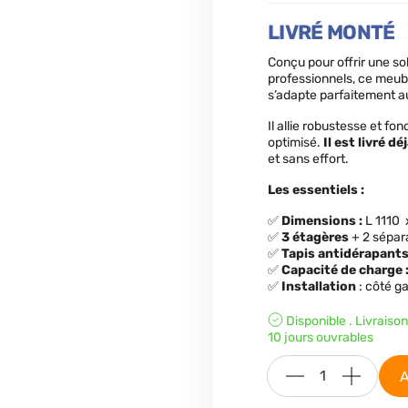
LIVRÉ MONTÉ
Conçu pour offrir une s
professionnels, ce meu
s’adapte parfaitement a
Il allie robustesse et fo
optimisé.
Il est livré d
et sans effort.
Les essentiels :
✅
Dimensions
:
L 1110
✅
3 étagères
+ 2 sépar
✅
Tapis antidérapant
✅
Capacité de charge
✅
Installation
: côté g
Disponible . Livraiso
10 jours ouvrables
A