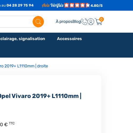
h au
04 28 29 75 94
4.80/5
0
À propos
Blog
clairage, signalisation
Accessoires
ro 2019+ L1110mm | droite
Opel Vivaro 2019+ L1110mm |
TTC
00 €