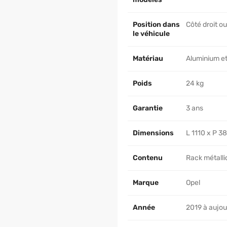
Position dans
Côté droit o
le véhicule
Matériau
Aluminium et
Poids
24 kg
Garantie
3 ans
Dimensions
L 1110 x P 3
Contenu
Rack métalliq
Marque
Opel
Année
2019 à aujou