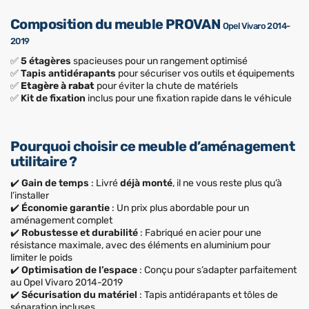
Composition du meuble PROVAN
Opel Vivaro 2014-
2019
✅
5 étagères
spacieuses pour un rangement optimisé
✅
Tapis antidérapants
pour sécuriser vos outils et équipements
✅
Etagère à rabat
pour éviter la chute de matériels
✅
Kit de fixation
inclus pour une fixation rapide dans le véhicule
Pourquoi choisir ce meuble d’aménagement
utilitaire ?
✔️
Gain de temps
: Livré
déjà monté
, il ne vous reste plus qu’à
l’installer
✔️
Économie garantie
: Un prix plus abordable pour un
aménagement complet
✔️
Robustesse et durabilité
: Fabriqué en acier pour une
résistance maximale, avec des éléments en aluminium pour
limiter le poids
✔️
Optimisation de l’espace
: Conçu pour s’adapter parfaitement
au Opel Vivaro 2014-2019
✔️
Sécurisation du matériel
: Tapis antidérapants et tôles de
séparation incluses