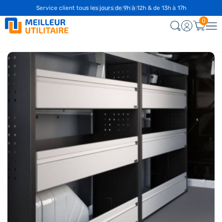
☎️
04 28 29 75 94
0