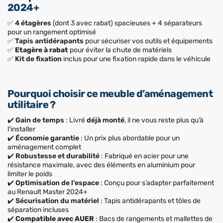
2024+
✅
4 étagères
(dont 3 avec rabat) spacieuses + 4 séparateurs
pour un rangement optimisé
✅
Tapis antidérapants
pour sécuriser vos outils et équipements
✅
Etagère à rabat
pour éviter la chute de matériels
✅
Kit de fixation
inclus pour une fixation rapide dans le véhicule
Pourquoi choisir ce meuble d’aménagement
utilitaire ?
✔️
Gain de temps
: Livré
déjà monté
, il ne vous reste plus qu’à
l’installer
✔️
Économie garantie
: Un prix plus abordable pour un
aménagement complet
✔️
Robustesse et durabilité
: Fabriqué en acier pour une
résistance maximale, avec des éléments en aluminium pour
limiter le poids
✔️
Optimisation de l’espace
: Conçu pour s’adapter parfaitement
au Renault Master 2024+
✔️
Sécurisation du matériel
: Tapis antidérapants et tôles de
séparation incluses
✔️
Compatible avec AUER
: Bacs de rangements et mallettes de