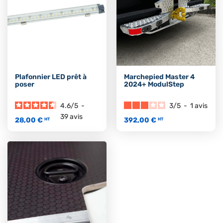
Plafonnier LED prêt à
Marchepied Master 4
poser
2024+ ModulStep
4.6
/
5
-
3
/
5
-
1
avis
39
avis
28,00 €
392,00 €
HT
HT