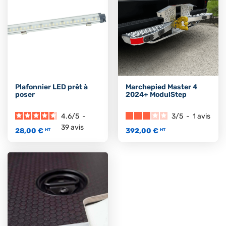
Plafonnier LED prêt à
Marchepied Master 4
poser
2024+ ModulStep
4.6
/
5
-
3
/
5
-
1
avis
39
avis
28,00 €
392,00 €
HT
HT