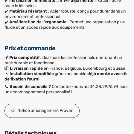
✔️
Installation immédiate
: Arrive
déjà monté
, fixation facile
avec le kit inclus
✔️
Matériau résistant
: Acier robuste, conçu pour durer dans un
environnement professionnel
✔️
Amélioration de l’ergonomie
: Permet une organisation plus
fluide et un accès rapide aux équipements
Prix et commande
💰
Prix compétitif
, idéal pour les professionnels cherchant un
rack durable et fonctionnel
📦
Livraison rapide
en France, Belgique, Luxembourg et Suisse
🔧
Installation simplifiée
grâce au meuble
déjà monté avec kit
de fixation fourni
📞
Besoin de conseils ?
Contactez-nous au 04.28.29.75.94 pour
un accompagnement personnalisé !
Notice aménagement Provan
Détails techniques