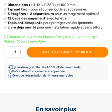
✅
Dimensions
:
L 1112 x P 380 x H 1000 mm
✅
1 grand tiroir
pour sécuriser outils et accessoires
✅
3 étagères + 2 séparateurs
pour un rangement optimisé
✅
12 bacs de rangement
avec fenêtre
✅
Tapis antidérapants
pour protéger vos équipements
✅
Livré déjà monté
pour une installation rapide et sans effort
Disponible . Livraison France / Belgique / Luxembourg /
Suisse : 10 jours ouvrables
AJOUTER AU PANIER - 863,00 € HT
Livraison gratuite dès 400€ HT de commande
Fabrication française ou européenne
Droit de rétractation de 14 jours ouvrables
En savoir plus