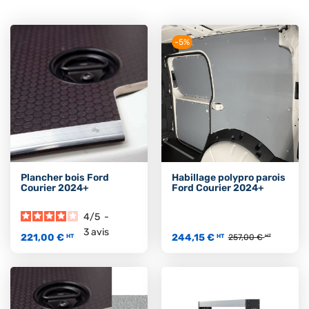
-5%
Plancher bois Ford
Habillage polypro parois
Courier 2024+
Ford Courier 2024+
4
/
5
-
3
avis
221,00 €
244,15 €
HT
HT
257,00 €
HT