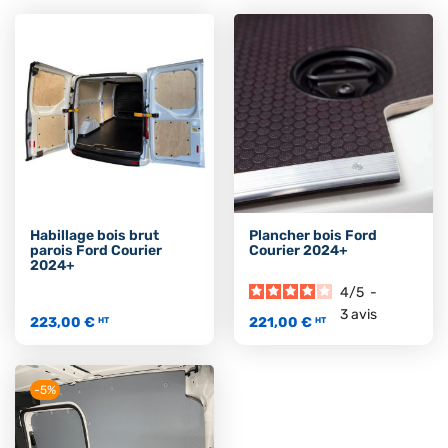
Habillage bois brut
Plancher bois Ford
parois Ford Courier
Courier 2024+
2024+
4
/
5
-
3
avis
223,00 €
221,00 €
HT
HT
-5%