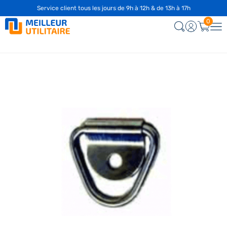
Service client tous les jours de 9h à 12h & de 13h à 17h
☎️
04 28 29 75 94
0