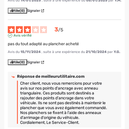
Avis du
19/01/2025
, suite à une expérience du
05/01/2025
par
Y.M.
Utile
(0)
Signaler
3
/
5
Avis vérifié
pas du tout adapté au plancher acheté
Avis du
15/11/2024
, suite à une expérience du
21/10/2024
par
Y.G.
Utile
(0)
Signaler
Réponse de
meilleurutilitaire.com
Cher client, nous vous remercions pour votre 
avis sur nos points d'ancrage avec anneau 
triangulaire. Ces produits sont destinés a 
rajouter des points d'ancrage dans votre 
véhicule. Ils ne sont pas destinés à maintenir le 
plancher que vous avez également commandé.

Nos planchers se fixent à l'aide des anneaux 
d'arrimage d'origine du véhicule.

Cordialement, Le Service-Client.