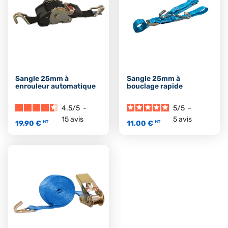
Sangle 25mm à
Sangle 25mm à
enrouleur automatique
bouclage rapide
4.5
/
5
-
5
/
5
-
15
avis
5
avis
19,90 €
11,00 €
HT
HT