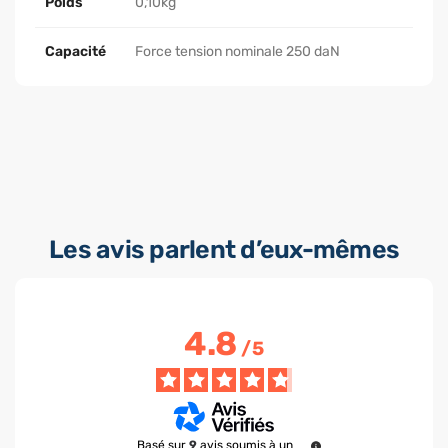
Poids
0,10kg
Capacité
Force tension nominale 250 daN
Les avis parlent d’eux-mêmes
4.8
/
5
Basé sur
9
avis soumis à un