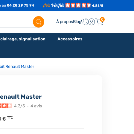
7h au
04 28 29 75 94
4.81/5
0
À propos
Blog
clairage, signalisation
Accessoires
toit Renault Master
Renault Master
4.3
/
5
-
4
avis
TTC
0 €