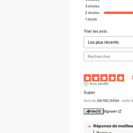
3
étoiles
2
étoiles
1
étoile
Trier les avis
Avis vérifié
Super
Avis du
28/05/2026
, suite
Utile
(0)
Signaler
Réponse de
meilleu