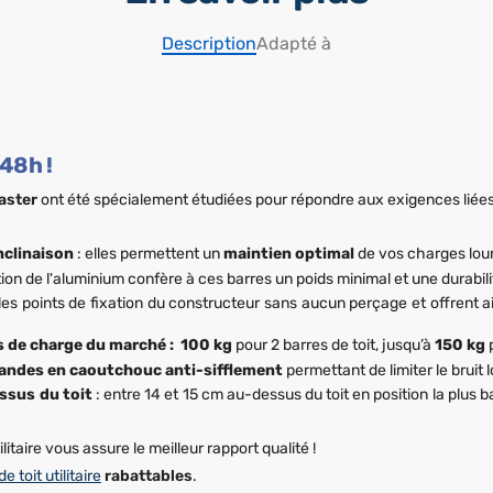
Description
Adapté à
48h !
aster
ont été spécialement étudiées pour répondre aux exigences liées 
nclinaison
: elles permettent un
maintien optimal
de vos charges lour
sation de l'aluminium confère à ces barres un poids minimal et une durabil
r les points de fixation du constructeur sans aucun perçage et offrent a
s de charge du marché : 100 kg
pour 2 barres de toit, jusqu’à
150 kg
p
andes en caoutchouc anti-sifflement
permettant de limiter le bruit l
ssus du toit
: entre 14 et 15 cm au-dessus du toit en position la plus 
litaire vous assure le meilleur rapport qualité !
e toit utilitaire
rabattables
.