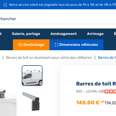
Notre service client est joignable tous les jours de 9h à 12h et de 13h à 1
é
Galerie, portage
Aménagement
Arrimage
É
Destockage
Dimensions véhicules
Barres de toit en aluminium pour véhicules utilitaires
Barres de 
Barres de toit 
REF. :
UC1PA-015
145,00 €
HT
174,0