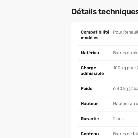
Détails technique
Compatibilité
Pour Renault
modèles
Matériau
Barres en al
Charge
100 kg pour 2
admissible
Poids
6.40 kg (2 ba
Hauteur
Hauteur au de
Garantie
2 ans
Contenu
Barres de toi