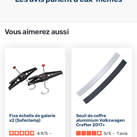
Vous aimerez aussi
Fixe échelle de galerie
Seuil de coffre
x2 (Safeclamp)
aluminium Volkswagen
Crafter 2017+
4.9
/
5
-
5
/
5
-
1
avis