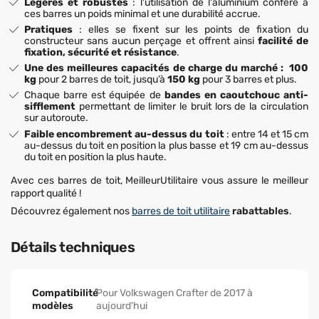
Légères et robustes
: l'utilisation de l'aluminium confère à
ces barres un poids minimal et une durabilité accrue.
Pratiques
: elles se fixent sur les points de fixation du
constructeur sans aucun perçage et offrent ainsi
facilité de
fixation, sécurité et résistance
.
Une des meilleures capacités de charge du marché : 100
kg
pour 2 barres de toit, jusqu’à
150 kg
pour 3 barres et plus.
Chaque barre est équipée de
bandes en caoutchouc anti-
sifflement
permettant de limiter le bruit lors de la circulation
sur autoroute.
Faible encombrement au-dessus du toit
: entre 14 et 15 cm
au-dessus du toit en position la plus basse et 19 cm au-dessus
du toit en position la plus haute.
Avec ces barres de toit, MeilleurUtilitaire vous assure le meilleur
rapport qualité !
Découvrez également nos
barres de toit utilitaire
rabattables
.
Détails techniques
Compatibilité
Pour Volkswagen Crafter de 2017 à
modèles
aujourd'hui