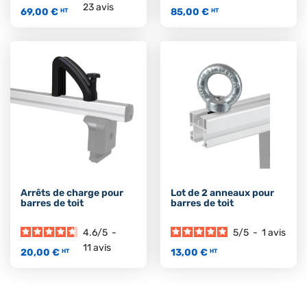
23
avis
69,00 €
85,00 €
HT
HT
Arrêts de charge pour
Lot de 2 anneaux pour
barres de toit
barres de toit
4.6
/
5
-
5
/
5
-
1
avis
11
avis
20,00 €
13,00 €
HT
HT