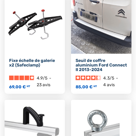
Fixe échelle de galerie
Seuil de coffre
x2 (Safeclamp)
aluminium Ford Connect
II 2013-2024
4.9
/
5
-
4.3
/
5
-
23
avis
4
avis
69,00 €
85,00 €
HT
HT