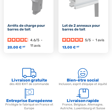
Arrêts de charge pour
Lot de 2 anneaux pour
barres de toit
barres de toit
4.6
/
5
-
5
/
5
-
1
avis
11
avis
20,00 €
13,00 €
HT
HT
Livraison gratuite
Bien-être social
dès 400 €HT de commande
Inclusion, esprit d’équipe et équité
Entreprise Européenne
Livraison rapide
Privilégie le fabriqué en France et
France, Belgique, Allemagne,
Europe
Autriche, Luxembourg et Suisse