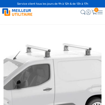
Service client tous les jours de 9h à 12h & de 13h à 17h
☎️
04 28 29 75 94
0