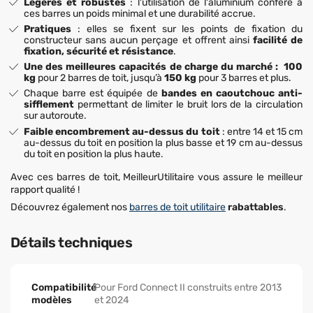
Légères et robustes
: l'utilisation de l'aluminium confère à
ces barres un poids minimal et une durabilité accrue.
Pratiques
: elles se fixent sur les points de fixation du
constructeur sans aucun perçage et offrent ainsi
facilité de
fixation, sécurité et résistance
.
Une des meilleures capacités de charge du marché : 100
kg
pour 2 barres de toit, jusqu’à
150 kg
pour 3 barres et plus.
Chaque barre est équipée de
bandes en caoutchouc anti-
sifflement
permettant de limiter le bruit lors de la circulation
sur autoroute.
Faible encombrement au-dessus du toit
: entre 14 et 15 cm
au-dessus du toit en position la plus basse et 19 cm au-dessus
du toit en position la plus haute.
Avec ces barres de toit, MeilleurUtilitaire vous assure le meilleur
rapport qualité !
Découvrez également nos
barres de toit utilitaire
rabattables
.
Détails techniques
Compatibilité
Pour Ford Connect II construits entre 2013
modèles
et 2024