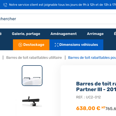
Notre service client est joignable tous les jours de 9h à 12h et de 13h à 1
é
Galerie, portage
Aménagement
Arrimage
É
Destockage
Dimensions véhicules
Barres de toit rabattables utilitaire
Barres de toit rabattables po
Barres de toit 
Partner III - 20
REF. :
UC2-012
638,00 €
HT
765,