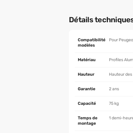
Détails technique
Compatibilité
Pour Peugeot
modèles
Matériau
Profiles Alum
Hauteur
Hauteur des
Garantie
2 ans
Capacité
75 kg
Temps de
1 demi-heur
montage