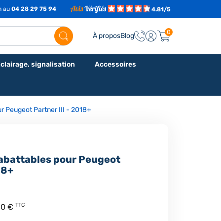
7h au
04 28 29 75 94
4.81/5
0
À propos
Blog
clairage, signalisation
Accessoires
ur Peugeot Partner III - 2018+
rabattables pour Peugeot
18+
TTC
60 €