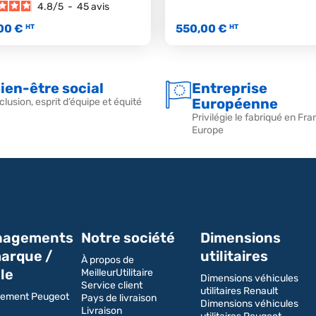
4.8
/
5
-
45
avis
00 €
550,00 €
HT
HT
ien-être social
Entreprise
Européenne
clusion, esprit d’équipe et équité
Privilégie le fabriqué en Fra
Europe
agements
Notre société
Dimensions
arque /
utilitaires
À propos de
le
MeilleurUtilitaire
Dimensions véhicules
Service client
utilitaires Renault
ement Peugeot
Pays de livraison
Dimensions véhicules
Livraison