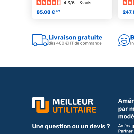
4.3
/
5
-
9
avis
85,00 €
247,
HT
Livraison gratuite
B
dès 400 €HT de commande
In
Amén
par m
modè
Une question ou un devis ?
Aménag
Partner