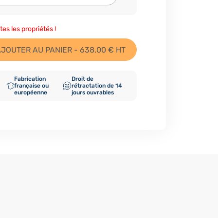
tes les propriétés !
JOUTER AU PANIER - 638,00 € HT
Fabrication
Droit de
française ou
rétractation de 14
européenne
jours ouvrables