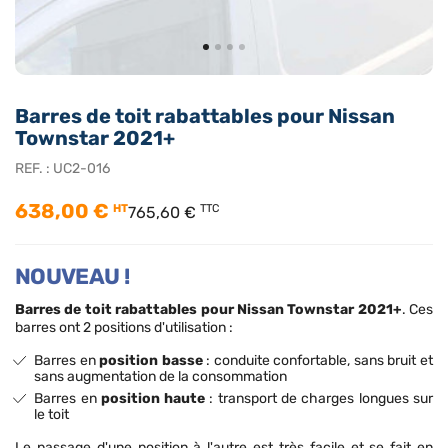
Barres de toit rabattables pour Nissan
Townstar 2021+
REF. :
UC2-016
638,00 €
HT
TTC
765,60 €
NOUVEAU !
Barres de toit rabattables pour
Nissan Townstar 2021+
. Ces
barres
ont 2 positions d'utilisation
:
Barres en
position basse
: conduite confortable, sans bruit et
sans augmentation de la consommation
Barres en
position haute
: transport de charges longues sur
le toit
Le passage d'une position à l'autre est très facile et se fait en