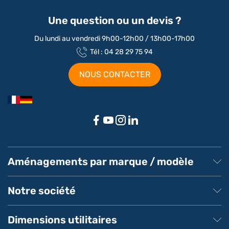
Une question ou un devis ?
Du lundi au vendredi 9h00-12h00 / 13h00-17h00
Tél : 04 28 29 75 94
NOUS CONTACTER
Aménagements par marque / modèle
Aménagement Peugeot Partner
Aménagement Peugeot Expert
Notre société
Aménagement Peugeot Boxer
Aménagement Citroen
À propos de MeilleurUtilitaire
Aménagement Renault
Service client
Dimensions utilitaires
Aménagement Ford Transit
Pays de livraison