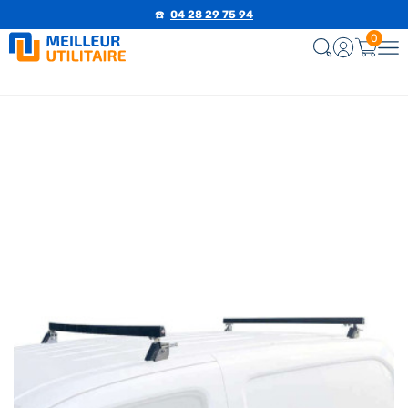
☎️
04 28 29 75 94
0