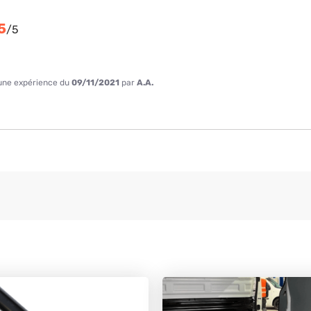
5
/
5
à une expérience du
09/11/2021
par
A.A.