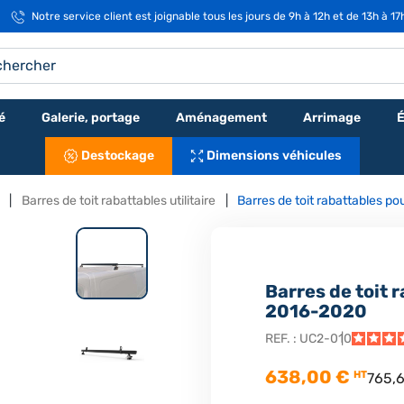
Notre service client est joignable tous les jours de 9h à 12h et de 13h à 1
é
Galerie, portage
Aménagement
Arrimage
É
Destockage
Dimensions véhicules
Barres de toit rabattables utilitaire
Barres de toit rabattables p
Barres de toit 
2016-2020
REF. :
UC2-010
638,00 €
HT
765,