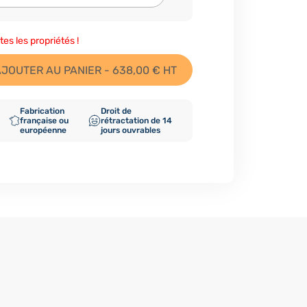
tes les propriétés !
JOUTER AU PANIER - 638,00 € HT
Fabrication
Droit de
française ou
rétractation de 14
européenne
jours ouvrables