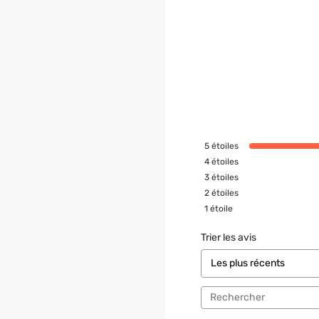
5
étoiles
4
étoiles
3
étoiles
2
étoiles
1
étoile
Trier les avis