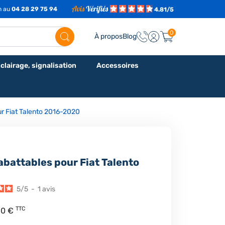
7h au
04 28 29 75 94
4.81/5
0
À propos
Blog
clairage, signalisation
Accessoires
our Fiat Talento 2016-2020
rabattables pour Fiat Talento
5
/
5
-
1
avis
TTC
60 €