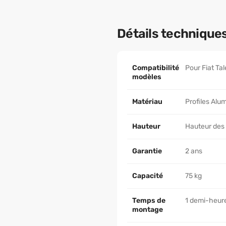
Détails technique
Compatibilité
Pour Fiat Ta
modèles
Matériau
Profiles Alum
Hauteur
Hauteur des
Garantie
2 ans
Capacité
75 kg
Temps de
1 demi-heur
montage