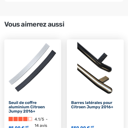
Vous aimerez aussi
Seuil de coffre
Barres latérales pour
aluminium Citroen
Citroen Jumpy 2016+
Jumpy 2016+
4.1
/
5
-
14
avis
85,00 €
550,00 €
HT
HT