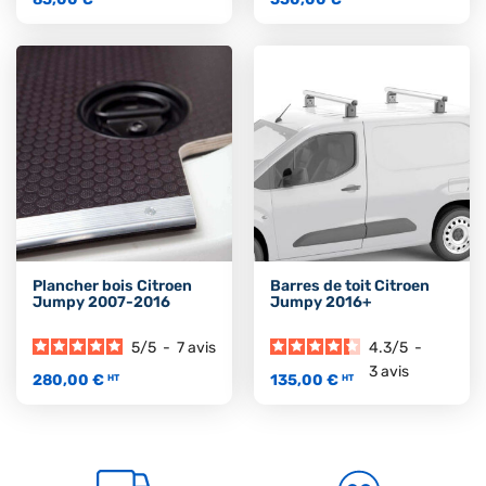
Plancher bois Citroen
Barres de toit Citroen
Jumpy 2007-2016
Jumpy 2016+
5
/
5
-
7
avis
4.3
/
5
-
3
avis
280,00 €
135,00 €
HT
HT