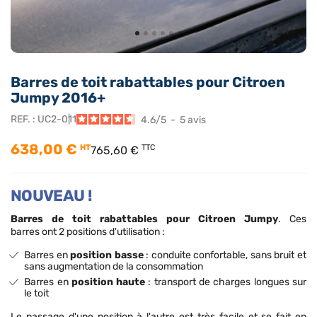
Barres de toit rabattables pour Citroen
Jumpy 2016+
REF. :
UC2-011
4.6
/
5
-
5
avis
638,00 €
HT
TTC
765,60 €
NOUVEAU !
Barres de toit rabattables pour Citroen Jumpy
. Ces
barres
ont 2 positions d'utilisation
:
Barres en
position basse
: conduite confortable, sans bruit et
sans augmentation de la consommation
Barres en
position haute
: transport de charges longues sur
le toit
Le passage d'une position à l'autre est très facile et se fait en