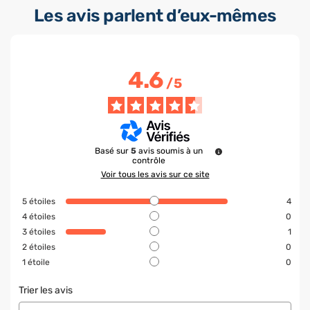
Les avis parlent d’eux-mêmes
4.6
/
5
Basé sur
5
avis soumis à un
contrôle
Voir tous les avis sur ce site
5
étoiles
4
4
étoiles
0
3
étoiles
1
2
étoiles
0
1
étoile
0
Trier les avis