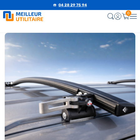
☎️
04 28 29 75 94
0