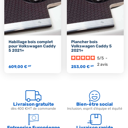
Habillage bois complet
Plancher bois
pour Volkswagen Caddy
Volkswagen Caddy 5
5 2021+
2021+
5
/
5
-
2
avis
609,00 €
253,00 €
HT
HT
Livraison gratuite
Bien-être social
dès 400 €HT de commande
Inclusion, esprit d’équipe et équité
Entreprise Européenne
Livraison rapide