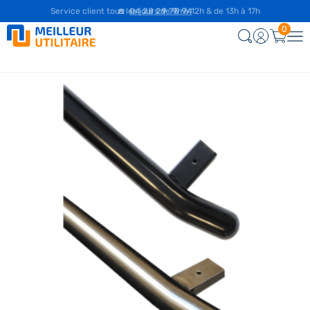
☎️
04 28 29 75 94
0