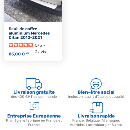
Seuil de coffre
aluminium Mercedes
Citan 2012-2021
5
/
5
-
2
avis
85,00 €
HT
Livraison gratuite
Bien-être social
dès 400 €HT de commande
Inclusion, esprit d’équipe et équité
Entreprise Européenne
Livraison rapide
Privilégie le fabriqué en France et
France, Belgique, Allemagne,
Europe
Autriche, Luxembourg et Suisse