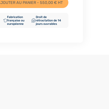
JOUTER AU PANIER - 550,00 € HT
Fabrication
Droit de
française ou
rétractation de 14
européenne
jours ouvrables