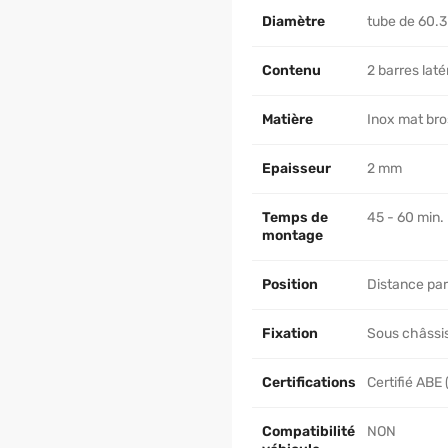
Diamètre
tube de 60
Contenu
2 barres laté
Matière
Inox mat br
Epaisseur
2 mm
Temps de
45 - 60 min.
montage
Position
Distance par
Fixation
Sous châssis
Certifications
Certifié ABE
Compatibilité
NON