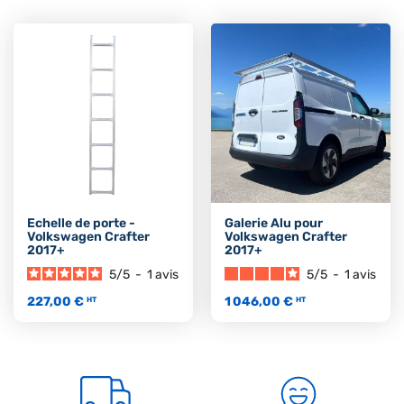
Echelle de porte -
Galerie Alu pour
Volkswagen Crafter
Volkswagen Crafter
2017+
2017+
5
/
5
-
1
avis
5
/
5
-
1
avis
227,00 €
1 046,00 €
HT
HT