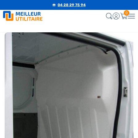
☎️
04 28 29 75 94
0