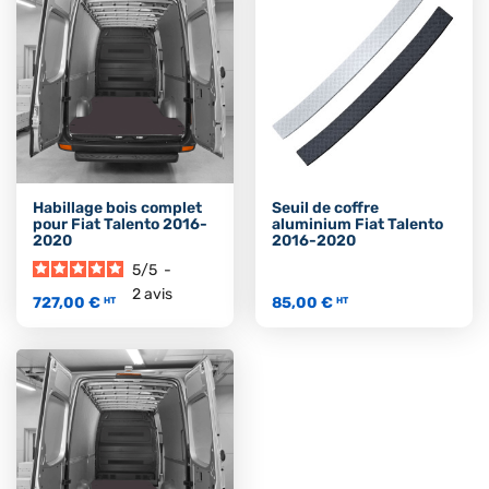
Habillage bois complet
Seuil de coffre
pour Fiat Talento 2016-
aluminium Fiat Talento
2020
2016-2020
5
/
5
-
2
avis
727,00 €
85,00 €
HT
HT