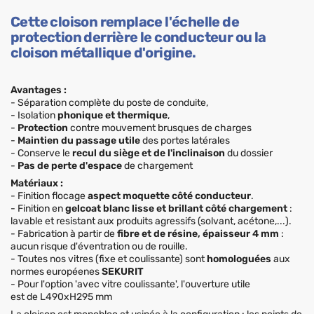
Cette cloison remplace l'échelle de
protection derrière le conducteur ou la
cloison métallique d'origine.
Avantages :
- Séparation complète du poste de conduite,
- Isolation
phonique et thermique
,
-
Protection
contre mouvement brusques de charges
-
Maintien du passage utile
des portes latérales
- Conserve le
recul du siège et de l'inclinaison
du dossier
-
Pas de perte d'espace
de chargement
Matériaux :
- Finition flocage
aspect moquette côté conducteur
.
- Finition en
gelcoat blanc lisse et brillant côté chargement
:
lavable et resistant aux produits agressifs (solvant, acétone,...).
- Fabrication à partir de
fibre et de résine, épaisseur 4 mm
:
aucun risque d'éventration ou de rouille.
- Toutes nos vitres (fixe et coulissante) sont
homologuées
aux
normes européenes
SEKURIT
- Pour l'option 'avec vitre coulissante', l'ouverture utile
est de L490xH295 mm