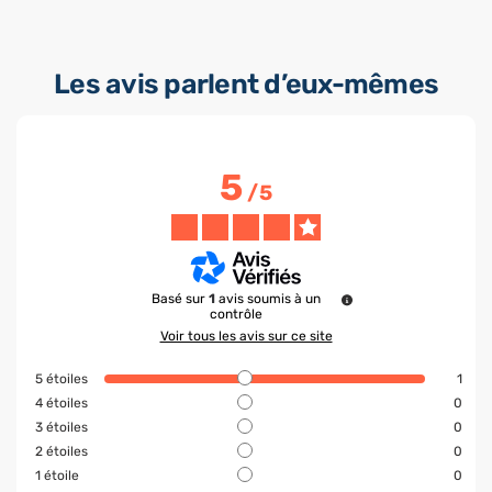
Les avis parlent d’eux-mêmes
5
/
5
Basé sur
1
avis soumis à un
contrôle
Voir tous les avis sur ce site
5
étoiles
1
4
étoiles
0
3
étoiles
0
2
étoiles
0
1
étoile
0