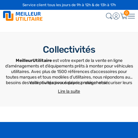
Service client tous les jours de 9h à 12h & de 13h à 17h
☎️
04 28 29 75 94
0
Collectivités
MeilleurUtilitaire
est votre expert de la vente en ligne
d’aménagements et d’équipements prêts à monter pour véhicules
utilitaires. Avec plus de 1500 références d’accessoires pour
toutes marques et tous modèles d’utilitaires, nous répondons aux
besoins des collectivités pour équiper, protéger et sécuriser leurs
Voici pourquoi vous devriez nous choisir :
véhicules.
Lire la suite