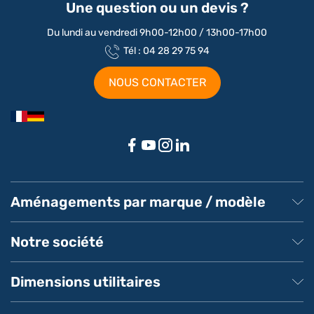
Une question ou un devis ?
Du lundi au vendredi 9h00-12h00 / 13h00-17h00
Tél : 04 28 29 75 94
NOUS CONTACTER
Aménagements par marque / modèle
Aménagement Peugeot Partner
Aménagement Peugeot Expert
Notre société
Aménagement Peugeot Boxer
Aménagement Citroen
À propos de MeilleurUtilitaire
Aménagement Renault
Service client
Dimensions utilitaires
Aménagement Ford Transit
Pays de livraison
Livraison
Dimensions véhicules utilitaires Renault