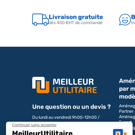
Livraison gratuite
B
dès 400 €HT de commande
In
Amén
par m
modè
Une question ou un devis ?
Aménag
Partner
Aménag
Du lundi au vendredi 9h00-12h00 /
Expert
13h00-17h00
Aménag
Boxer
Tél : 04 28 29 75 94