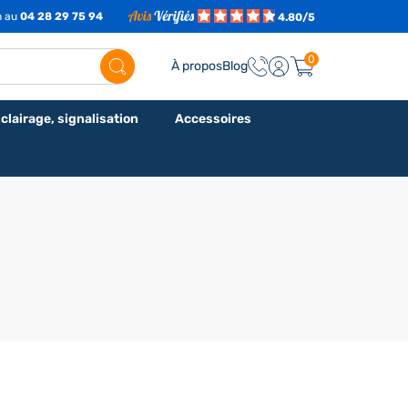
h au
04 28 29 75 94
4.80/5
0
À propos
Blog
clairage, signalisation
Accessoires