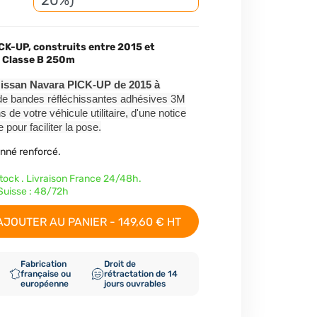
20%)
CK-UP, construits entre 2015 et
té Classe B 250m
Nissan Navara PICK-UP de 2015 à
e bandes réfléchissantes adhésives 3M
e votre véhicule utilitaire, d'une notice
 pour faciliter la pose.
onné renforcé.
stock . Livraison France 24/48h.
uisse : 48/72h
AJOUTER AU PANIER - 149,60 € HT
Fabrication
Droit de
française ou
rétractation de 14
européenne
jours ouvrables