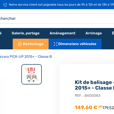
Notre service client est joignable tous les jours de 9h à 12h et de 13h à 1
é
Galerie, portage
Aménagement
Arrimage
É
Destockage
Dimensions véhicules
 Navara PICK-UP 2015+ - Classe B
Kit de balisage
2015+ - Classe 
REF. :
BA00083
149,60 €
HT
179,5