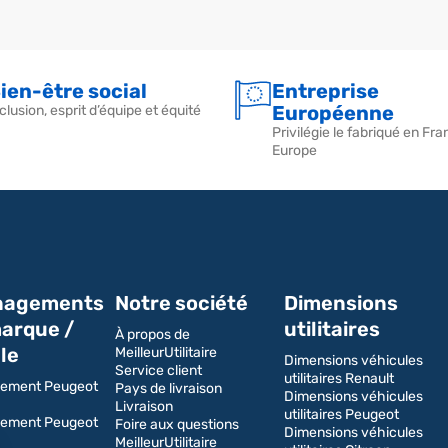
ien-être social
Entreprise
Européenne
clusion, esprit d’équipe et équité
Privilégie le fabriqué en Fra
Europe
agements
Notre société
Dimensions
arque /
utilitaires
À propos de
le
MeilleurUtilitaire
Dimensions véhicules
Service client
utilitaires Renault
ement Peugeot
Pays de livraison
Dimensions véhicules
Livraison
utilitaires Peugeot
ement Peugeot
Foire aux questions
Dimensions véhicules
MeilleurUtilitaire