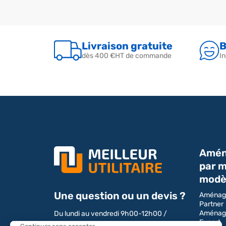
Livraison gratuite
B
dès 400 €HT de commande
In
Amén
par m
modè
Une question ou un devis ?
Aménag
Partner
Aménag
Du lundi au vendredi 9h00-12h00 /
Expert
13h00-17h00