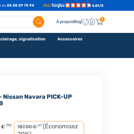
7h au
04 28 29 75 94
4.81/5
0
À propos
Blog
clairage, signalisation
Accessoires
 - Nissan Navara PICK-UP
B
(Économisez
TTC
HT
2 €
187,00 €