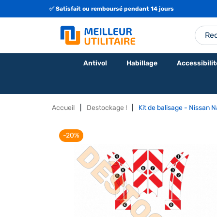
✅ Satisfait ou remboursé pendant 14 jours
Antivol
Habillage
Accessibilit
Accueil
Destockage !
Kit de balisage - Nissan
-20%