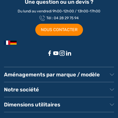
Une question ou un devis ?
Du lundi au vendredi 9h00-12h00 / 13h00-17h00
Tél : 04 28 29 75 94
NOUS CONTACTER
Aménagements par marque / modèle
Aménagement Peugeot Partner
Aménagement Peugeot Expert
Notre société
Aménagement Peugeot Boxer
Aménagement Citroen
À propos de MeilleurUtilitaire
Aménagement Renault
Service client
Dimensions utilitaires
Aménagement Ford Transit
Pays de livraison
Livraison
Dimensions véhicules utilitaires Renault
Foire aux questions MeilleurUtilitaire