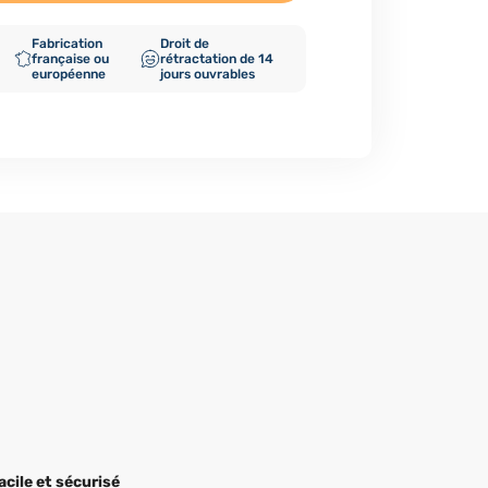
Fabrication
Droit de
française ou
rétractation de 14
européenne
jours ouvrables
acile et sécurisé