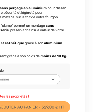
e sans perçage en aluminium
pour Nissan
e sécurité et légèreté pour
matériel sur le toit de votre fourgon.
e "clamp" permet un montage
sans
serie
, préservant ainsi la valeur de votre
et
esthétique
grâce à son
aluminium
rant grâce à son poids de
moins de 10 kg.
ule
tes les propriétés !
AJOUTER AU PANIER - 329,00 € HT