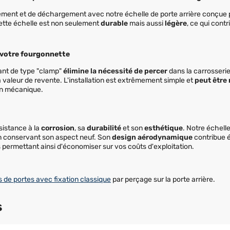
ement et de déchargement avec notre échelle de porte arrière conçue p
cette échelle est non seulement
durable
mais aussi
légère
, ce qui cont
votre fourgonnette
nt de type "clamp"
élimine la nécessité de percer
dans la carrosserie
sa valeur de revente. L'installation est extrêmement simple et
peut être
en mécanique.
sistance à la
corrosion
, sa
durabilité
et son
esthétique
. Notre échell
t en conservant son aspect neuf. Son
design aérodynamique
contribue é
ermettant ainsi d'économiser sur vos coûts d'exploitation.
s de portes avec fixation classique
par perçage sur la porte arrière.
s