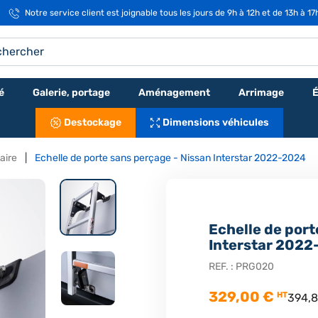
Notre service client est joignable tous les jours de 9h à 12h et de 13h à 1
é
Galerie, portage
Aménagement
Arrimage
É
Destockage
Dimensions véhicules
taire
Echelle de porte sans perçage - Nissan Interstar 2022-2024
Echelle de port
Interstar 202
REF. :
PRG020
329,00 €
HT
394,