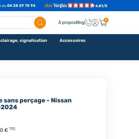
7h au
04 28 29 75 94
4.81/5
0
À propos
Blog
clairage, signalisation
Accessoires
e sans perçage - Nissan
2-2024
TTC
80 €