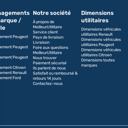
agements
Notre société
Dimensions
arque /
utilitaires
À propos de
le
MeilleurUtilitaire
Dimensions véhicules
Service client
utilitaires Renault
ement Peugeot
Pays de livraison
Dimensions véhicules
Livraison
utilitaires Peugeot
ement Peugeot
Foire aux questions
Dimensions véhicules
MeilleurUtilitaire
utilitaires Citroen
ement Peugeot
Nous trouver
Dimensions toutes
Paiement sécurisé
marques
ment Citroen
Ils parlent de nous
ement Renault
Satisfait ou remboursé &
ement Ford
retours 14 jours
Contactez-nous