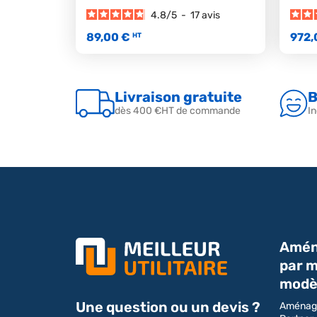
4.8
/
5
-
17
avis
89,00 €
972,
HT
Livraison gratuite
B
dès 400 €HT de commande
In
Amén
par m
modè
Une question ou un devis ?
Aménag