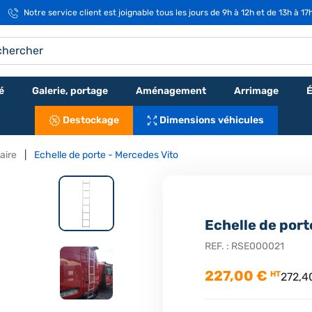
Notre service client est joignable tous les jours de 9h à 12h et de 13h à 17
é
Galerie, portage
Aménagement
Arrimage
É
Destockage
Dimensions véhicules
taire
Echelle de porte - Mercedes Vito
Echelle de port
REF. :
RSE000021
227,00 €
HT
272,4