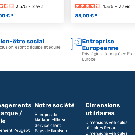
3.5
/
5
-
2
avis
4.3
/
5
-
3
avis
00 €
85,00 €
HT
HT
ien-être social
Entreprise
Européenne
clusion, esprit d’équipe et équité
Privilégie le fabriqué en Fra
Europe
agements
Notre société
Dimensions
arque /
utilitaires
À propos de
le
MeilleurUtilitaire
Dimensions véhicules
Service client
utilitaires Renault
ement Peugeot
Pays de livraison
Dimensions véhicules