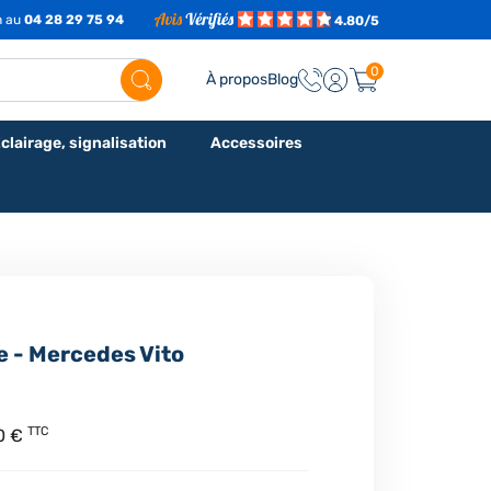
h au
04 28 29 75 94
4.80/5
0
À propos
Blog
clairage, signalisation
Accessoires
e - Mercedes Vito
TTC
0 €