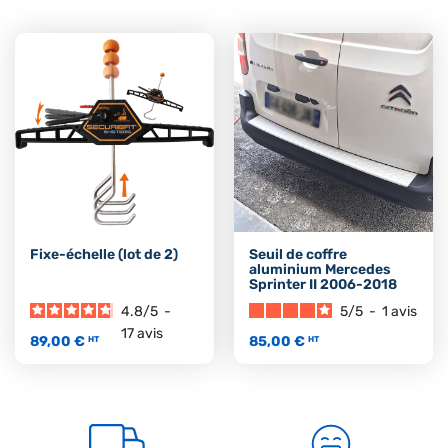
Fixe-échelle (lot de 2)
Seuil de coffre
aluminium Mercedes
Sprinter II 2006-2018
4.8
/
5
-
5
/
5
-
1
avis
17
avis
89,00 €
85,00 €
HT
HT