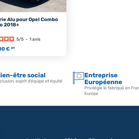
rie Alu pour Opel Combo
o 2018+
5
/
5
-
1
avis
00 €
HT
ien-être social
Entreprise
Européenne
clusion, esprit d’équipe et équité
Privilégie le fabriqué en Fra
Europe