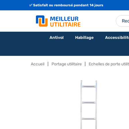
✅ Satisfait ou remboursé pendant 14 jours
🇫🇷 Fabrication Française ou Européenne
Antivol
Habillage
Accessibilit
Accueil
Portage utilitaire
Echelles de porte utili