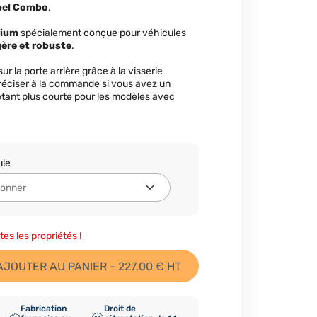
pel Combo
.
nium
spécialement conçue pour véhicules
gère et robuste
.
ur la porte arrière grâce à la visserie
préciser à la commande si vous avez un
 étant plus courte pour les modèles avec
ule
tes les propriétés !
AJOUTER AU PANIER - 227,00 € HT
Fabrication
Droit de