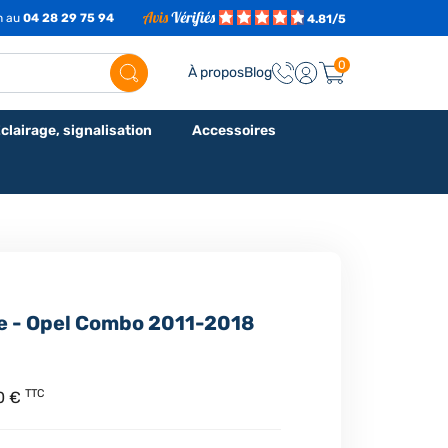
7h au
04 28 29 75 94
4.81/5
0
À propos
Blog
clairage, signalisation
Accessoires
te - Opel Combo 2011-2018
TTC
0 €