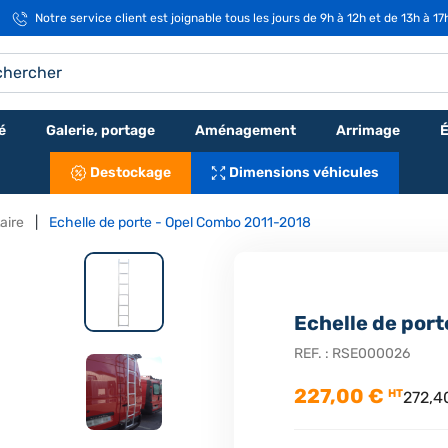
Notre service client est joignable tous les jours de 9h à 12h et de 13h à 1
é
Galerie, portage
Aménagement
Arrimage
É
Destockage
Dimensions véhicules
taire
Echelle de porte - Opel Combo 2011-2018
Echelle de por
REF. :
RSE000026
227,00 €
HT
272,4