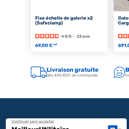
Fixe échelle de galerie x2
Gale
(Safeclamp)
Carg
4.9
/
5
-
23
avis
69,00 €
691,
HT
Livraison gratuite
B
dès 400 €HT de commande
In