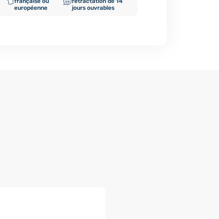
française ou
rétractation de 14
européenne
jours ouvrables