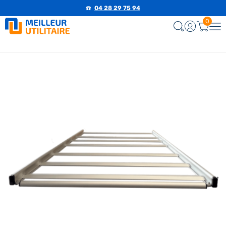
✅ Satisfait ou remboursé pendant 14 jours
☎️
04 28 29 75 94
0