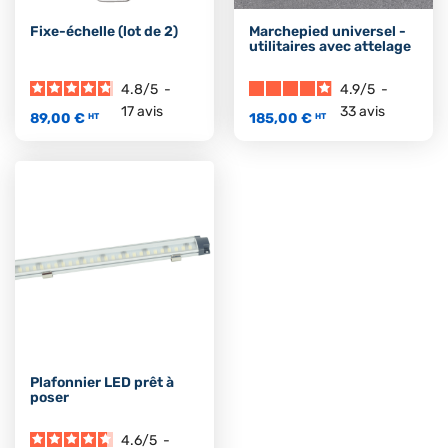
Fixe-échelle (lot de 2)
Marchepied universel -
utilitaires avec attelage
4.8
/
5
-
4.9
/
5
-
17
avis
33
avis
89,00 €
185,00 €
HT
HT
Plafonnier LED prêt à
poser
4.6
/
5
-