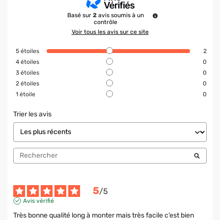
Basé sur
2
avis soumis à un
contrôle
Voir tous les avis sur ce site
5
étoiles
2
4
étoiles
0
3
étoiles
0
2
étoiles
0
1
étoile
0
Trier les avis
5
/
5
Avis vérifié
Très bonne qualité long à monter mais très facile c’est bien 