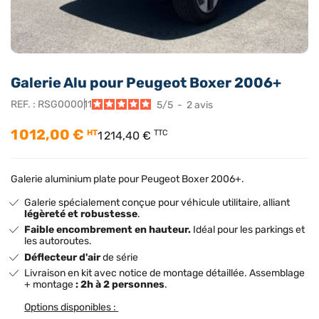
Galerie Alu pour Peugeot Boxer 2006+
REF. :
RSG000011
5
/
5
-
2
avis
1 012,00 €
HT
TTC
1 214,40 €
Galerie aluminium plate pour Peugeot Boxer 2006+.
Galerie spécialement conçue pour véhicule utilitaire, alliant
légèreté et robustesse
.
Faible encombrement en hauteur.
Idéal pour les parkings et
les autoroutes.
Déflecteur d'air
de série
Livraison en kit avec notice de montage détaillée. Assemblage
+ montage
: 2h à 2 personnes
.
Options disponibles :