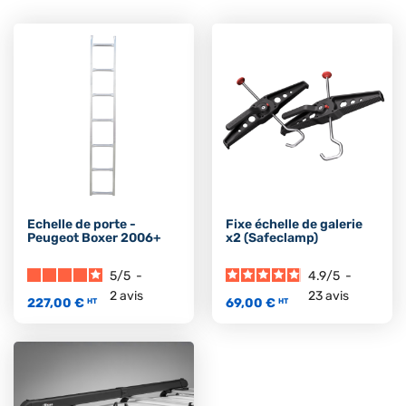
Echelle de porte -
Fixe échelle de galerie
Peugeot Boxer 2006+
x2 (Safeclamp)
5
/
5
-
4.9
/
5
-
2
avis
23
avis
227,00 €
69,00 €
HT
HT