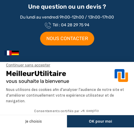
Une question ou un devis ?
Du lundi au vendredi 9h00-12h00 / 13h00-17h00
Tél : 04 28 29 75 94
NOUS CONTACTER
Aménagements par marque / modèle
Aménagement Peugeot Partner
Aménagement Peugeot Expert
Notre société
Aménagement Peugeot Boxer
Aménagement Citroen
À propos de MeilleurUtilitaire
AJOUTER AU PANIER
Aménagement Renault
Service client
Dimensions utilitaires
Aménagement Ford Transit
Pays de livraison
Livraison