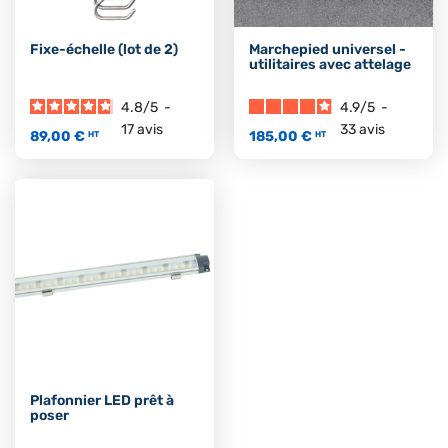
Fixe-échelle (lot de 2)
Marchepied universel -
utilitaires avec attelage
4.8
/
5
-
4.9
/
5
-
17
avis
33
avis
89,00 €
185,00 €
HT
HT
Plafonnier LED prêt à
poser