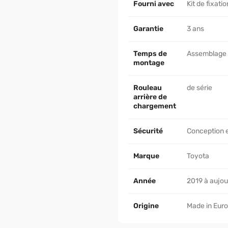
Fourni avec
Kit de fixati
Garantie
3 ans
Temps de
Assemblage 3
montage
Rouleau
de série
arrière de
chargement
Sécurité
Conception e
Marque
Toyota
Année
2019 à aujou
Origine
Made in Eur