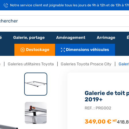
Notre service client est joignable tous les jours de 9h à 12h et de 13h à 1
é
Galerie, portage
Aménagement
Arrimage
É
Destockage
Dimensions véhicules
e
Galeries utilitaires Toyota
Galeries Toyota Proace City
Galer
Galerie de toit
2019+
REF. :
PRG002
349,00 €
HT
418,