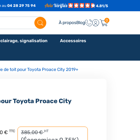
7h au
04 28 29 75 94
4.81/5
0
À propos
Blog
clairage, signalisation
Accessoires
ie de toit pour Toyota Proace City 2019+
 pour Toyota Proace City
TTC
HT
80 €
385,00 €