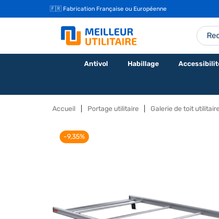
🇫🇷 Fabrication Française ou Européenne
Antivol
Habillage
Accessibilit
Accueil
Portage utilitaire
Galerie de toit utilitair
-9,35%