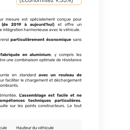
(Économisez 9,35%)
 sur mesure est spécialement conçue pour
 (de 2019 à aujourd'hui)
et offre un
ne intégration harmonieuse avec le véhicule.
a rend
particulièrement économique
sans
 fabriquée en aluminium
, y compris les
nfère une combinaison optimale de résistance
ournie en standard
avec un rouleau de
ur faciliter le chargement et déchargement
combrants.
 démontée.
L’assemblage est facile et ne
ompétences techniques particulières
.
nsuite sur les points constructeurs. Le tout
cule
Hauteur du véhicule