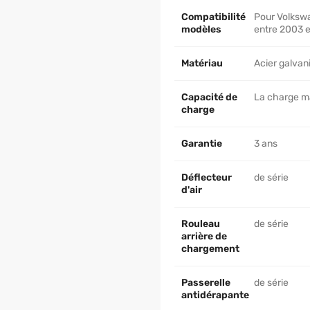
Compatibilité
Pour Volkswa
modèles
entre 2003 e
Matériau
Acier galvan
Capacité de
La charge max
charge
Garantie
3 ans
Déflecteur
de série
d'air
Rouleau
de série
arrière de
chargement
Passerelle
de série
antidérapante