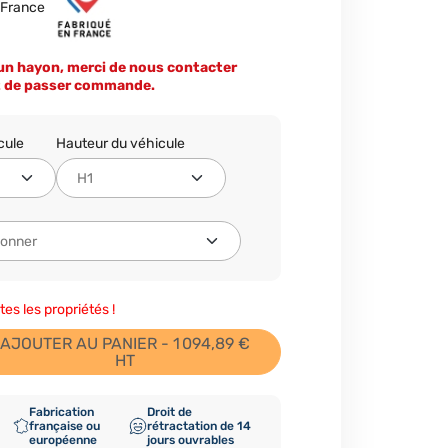
n France
’un hayon, merci de nous contacter
t de passer commande.
cule
Hauteur du véhicule
tes les propriétés !
AJOUTER AU PANIER - 1 094,89 €
HT
Fabrication
Droit de
française ou
rétractation de 14
européenne
jours ouvrables