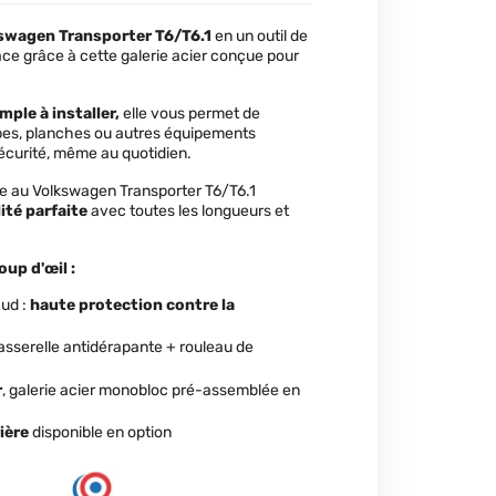
swagen Transporter T6/T6.1
en un outil de
cace grâce à cette galerie acier conçue pour
mple à installer,
elle vous permet de
ubes, planches ou autres équipements
curité, même au quotidien.
e au Volkswagen Transporter T6/T6.1
ité parfaite
avec toutes les longueurs et
up d'œil :
aud :
haute protection contre la
passerelle antidérapante + rouleau de
r
, galerie acier monobloc pré-assemblée en
ière
disponible en option