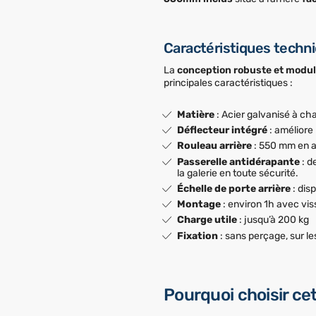
Caractéristiques techn
La
conception robuste et modul
principales caractéristiques :
Matière
: Acier galvanisé à ch
Déflecteur intégré
: améliore
Rouleau arrière
: 550 mm en ac
Passerelle antidérapante
: d
la galerie en toute sécurité.
Échelle de porte arrière
: dis
Montage
: environ 1h avec vis
Charge utile
: jusqu’à 200 kg
Fixation
: sans perçage, sur le
Pourquoi choisir ce