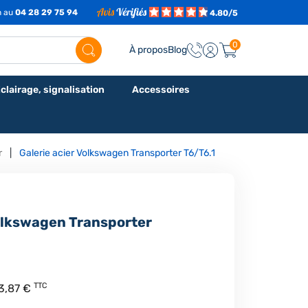
h au
04 28 29 75 94
4.80/5
0
À propos
Blog
clairage, signalisation
Accessoires
r
Galerie acier Volkswagen Transporter T6/T6.1
Volkswagen Transporter
TTC
13,87 €