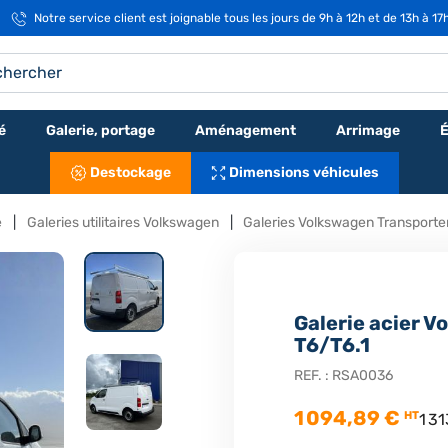
Notre service client est joignable tous les jours de 9h à 12h et de 13h à 17
é
Galerie, portage
Aménagement
Arrimage
É
Destockage
Dimensions véhicules
e
Galeries utilitaires Volkswagen
Galeries Volkswagen Transporte
Galerie acier 
T6/T6.1
REF. :
RSA0036
1 094,89 €
HT
1 3