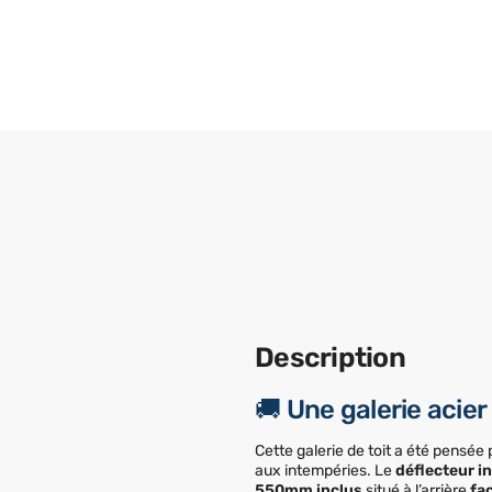
Description
🚚 Une galerie acie
Cette galerie de toit a été pensée
aux intempéries. Le
déflecteur in
550mm inclus
situé à l’arrière
fac