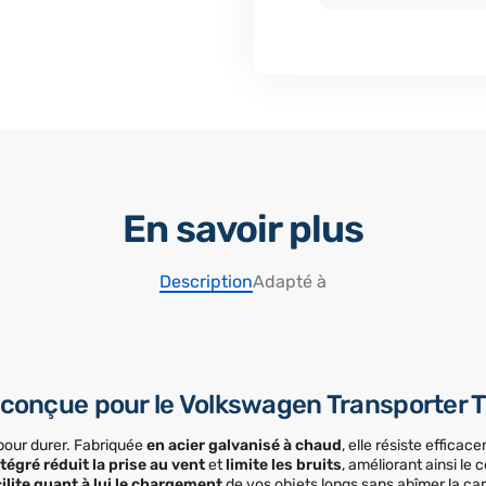
En savoir plus
Description
Adapté à
r conçue pour le Volkswagen Transporter T
 pour durer. Fabriquée
en acier galvanisé à chaud
, elle résiste effica
tégré réduit la prise au vent
et
limite les bruits
, améliorant ainsi le
ilite quant à lui le chargement
de vos objets longs sans abîmer la car