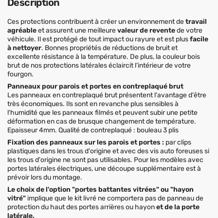
Description
Ces protections contribuent à créer un environnement de
travail
agréable
et assurent une meilleure
valeur de revente
de votre
véhicule. Il est protégé de tout impact ou rayure et est plus
facile
à nettoyer
. Bonnes propriétés de réductions de bruit et
excellente résistance à la température. De plus, la couleur bois
brut de nos protections latérales éclaircit l’intérieur de votre
fourgon.
Panneaux pour parois et portes en contreplaqué brut
Les panneaux en contreplaqué brut présentent l'avantage d'être
très économiques. Ils sont en revanche plus sensibles à
l'humidité que les panneaux filmés et peuvent subir une petite
déformation en cas de brusque changement de température.
Epaisseur 4mm. Qualité de contreplaqué : bouleau 3 plis
Fixation des panneaux sur les parois et portes :
par clips
plastiques dans les trous d'origine et avec des vis auto foreuses si
les trous d'origine ne sont pas utilisables. Pour les modèles avec
portes latérales électriques, une découpe supplémentaire est à
prévoir lors du montage.
Le choix de l'option "portes battantes vitrées" ou "hayon
vitré"
implique que le kit livré ne comportera pas de panneau de
protection du haut des portes arrières ou hayon
et de la porte
latérale.