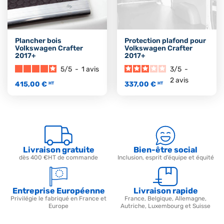
Plancher bois
Protection plafond pour
Volkswagen Crafter
Volkswagen Crafter
2017+
2017+
5
/
5
-
1
avis
3
/
5
-
2
avis
415,00 €
337,00 €
HT
HT
Livraison gratuite
Bien-être social
dès 400 €HT de commande
Inclusion, esprit d’équipe et équité
Entreprise Européenne
Livraison rapide
Privilégie le fabriqué en France et
France, Belgique, Allemagne,
Europe
Autriche, Luxembourg et Suisse