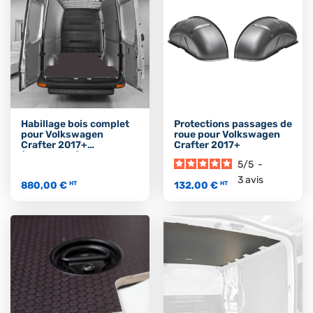
Habillage bois complet
Protections passages de
pour Volkswagen
roue pour Volkswagen
Crafter 2017+
Crafter 2017+
(Propulsion)
5
/
5
-
3
avis
880,00 €
132,00 €
HT
HT