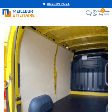
☎️
04 28 29 75 94
0