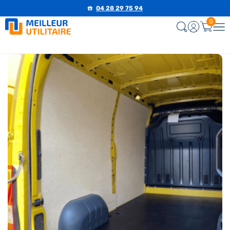
☎️
04 28 29 75 94
0