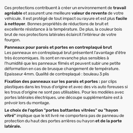
Ces protections contribuent à créer un environnement de
travail
agréable
et assurent une meilleure
valeur de revente
de votre
véhicule. Il est protégé de tout impact ou rayure et est plus
facile
à nettoyer
. Bonnes propriétés de réductions de bruit et
excellente résistance à la température. De plus, la couleur bois
brut de nos protections latérales éclaircit l’intérieur de votre
fourgon.
Panneaux pour parois et portes en contreplaqué brut
Les panneaux en contreplaqué brut présentent l'avantage d'être
très économiques. Ils sont en revanche plus sensibles à
l'humidité que les panneaux filmés et peuvent subir une petite
déformation en cas de brusque changement de température.
Epaisseur 4mm. Qualité de contreplaqué : bouleau 3 plis
Fixation des panneaux sur les parois et portes :
par clips
plastiques dans les trous d'origine et avec des vis auto foreuses si
les trous d'origine ne sont pas utilisables. Pour les modèles avec
portes latérales électriques, une découpe supplémentaire est à
prévoir lors du montage.
Le choix de l'option "portes battantes vitrées" ou "hayon
vitré"
implique que le kit livré ne comportera pas de panneau de
protection du haut des portes arrières ou hayon
et de la porte
latérale.