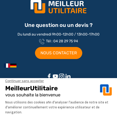
Une question ou un devis ?
Du lundi au vendredi 9h00-12h00 / 13h00-17h00
Tél : 04 28 29 75 94
NOUS CONTACTER
Aménagements par marque / modèle
Aménagement Peugeot Partner
Aménagement Peugeot Expert
Notre société
Aménagement Peugeot Boxer