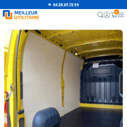
☎️
04 28 29 75 94
0