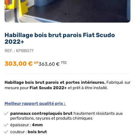
Habillage bois brut parois Fiat Scudo
2022+
REF. :
KPBB077
303,00 €
HT
TTC
363,60 €
Habillage bois brut
parois et portes intérieures.
Fabriqué sur
mesure pour
Fiat Scudo 2022+
et prêt à être installé.
Meilleur rapport qualité prix :
panneaux contreplaqués brut
hautement résistants aux
perforations, rayures et produits chimiques
épaisseur :
4mm
couleur :
bois brut