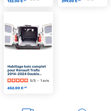
132,00 €
299,00 €
HT
HT
Habillage bois complet
pour Renault Trafic
2014-2024 Double
Cabine
5
/
5
-
1
avis
652,00 €
HT