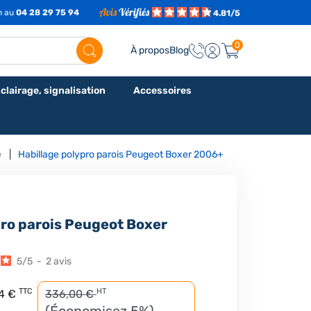
7h au
04 28 29 75 94
4.81/5
0
À propos
Blog
clairage, signalisation
Accessoires
e
Habillage polypro parois Peugeot Boxer 2006+
pro parois Peugeot Boxer
5
/
5
-
2
avis
TTC
HT
4 €
336,00 €