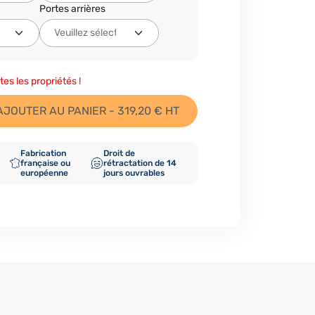
Portes arrières
tes les propriétés !
AJOUTER AU PANIER - 319,20 € HT
Fabrication
Droit de
française ou
rétractation de 14
européenne
jours ouvrables