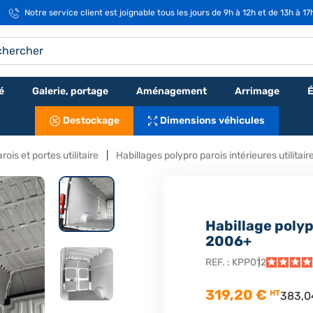
Notre service client est joignable tous les jours de 9h à 12h et de 13h à 1
é
Galerie, portage
Aménagement
Arrimage
É
Destockage
Dimensions véhicules
rois et portes utilitaire
Habillages polypro parois intérieures utilitair
Habillage poly
2006+
REF. :
KPP012
319,20 €
HT
383,0