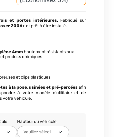
(Économisez 5%)
ois et portes intérieures.
Fabriqué sur
Boxer 2006+
et prêt à être installé.
pylène 4mm
hautement résistants aux
 et produits chimiques
foreuses et clips plastiques
tes à la pose
,
usinées et pré-percées
afin
spondre à votre modèle d'utilitaire et de
ans votre véhicule.
cule
Hauteur du véhicule