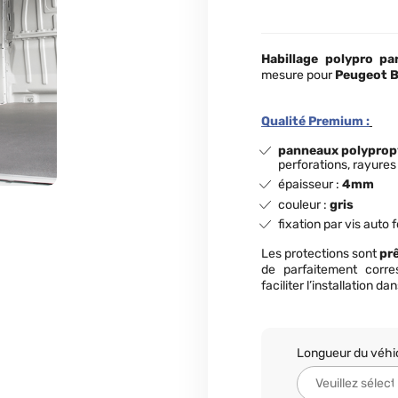
Habillage polypro
par
mesure pour
Peugeot 
Qualité Premium :
panneaux polypro
perforations, rayures
épaisseur :
4mm
couleur :
gris
fixation par vis auto 
Les protections sont
prê
de parfaitement corre
faciliter l’installation d
Longueur du véhi