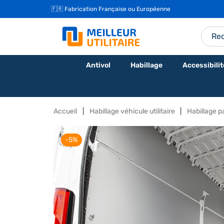
🇫🇷 Fabrication Française ou Européenne
Antivol
Habillage
Accessibilit
Accueil
Habillage véhicule utilitaire
Habillage pa
-5%