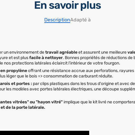
En savoir plus
Description
Adapté à
éer un environnement de
travail agréable
et assurent une meilleure
val
yure et est plus
facile à nettoyer
. Bonnes propriétés de réductions de b
de nos protections latérales éclaircit l’intérieur de votre fourgon.
 en propylène
offrant une résistance accrue aux perforations, rayures 
us léger que le bois => consommation de carburant réduite.
rois et portes :
par clips plastiques dans les trous d'origine et avec de
 Pour les modèles avec portes latérales électriques, une découpe supplém
tantes vitrées" ou "hayon vitré"
implique que le kit livré ne comporte
n
et de la porte latérale.