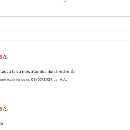
5
/
5
tout à fait à mes attentes.rien à redire.👍
à une expérience du
08/07/2024
par
A.A.
5
/
5
de