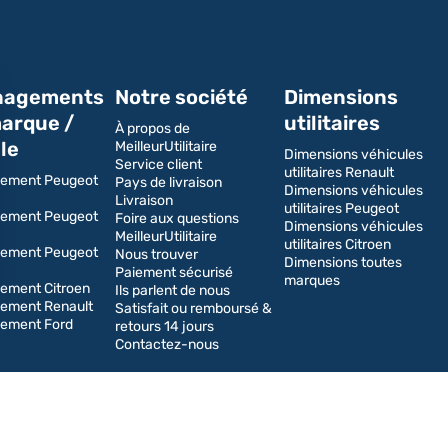
agements
Notre société
Dimensions
arque /
utilitaires
À propos de
le
MeilleurUtilitaire
Dimensions véhicules
Service client
utilitaires Renault
ement Peugeot
Pays de livraison
Dimensions véhicules
Livraison
utilitaires Peugeot
ement Peugeot
Foire aux questions
Dimensions véhicules
MeilleurUtilitaire
utilitaires Citroen
ement Peugeot
Nous trouver
Dimensions toutes
Paiement sécurisé
marques
ment Citroen
Ils parlent de nous
ement Renault
Satisfait ou remboursé &
ement Ford
retours 14 jours
Contactez-nous