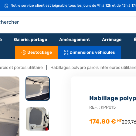
Notre service client est joignable tous les jours de 9h à 12h et de 13h à 1
é
Galerie, portage
Aménagement
Arrimage
É
Destockage
Dimensions véhicules
rois et portes utilitaire
Habillages polypro parois intérieures utilitair
Habillage polyp
REF. :
KPP015
174,80 €
HT
209,7