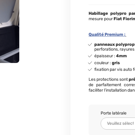
Habillage polypro
par
mesure pour
Fiat Fiori
Qualité Premium :
panneaux polypro
perforations, rayures
épaisseur :
4mm
couleur :
gris
fixation par vis auto 
Les protections sont
prê
de parfaitement corre
faciliter l’installation d
Porte latérale