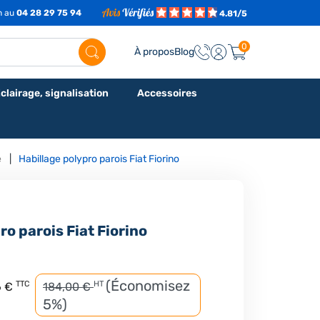
7h au
04 28 29 75 94
4.81/5
0
À propos
Blog
clairage, signalisation
Accessoires
e
Habillage polypro parois Fiat Fiorino
ro parois Fiat Fiorino
(Économisez
TTC
HT
6 €
184,00 €
5%)