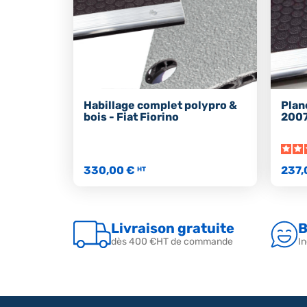
Habillage complet polypro &
Plan
bois - Fiat Fiorino
200
330,00 €
237,
HT
Livraison gratuite
B
dès 400 €HT de commande
In