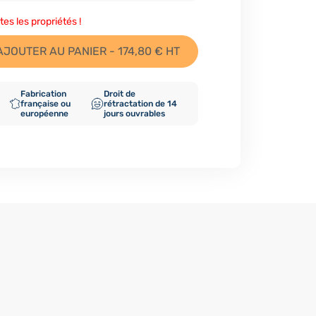
tes les propriétés !
AJOUTER AU PANIER - 174,80 € HT
Fabrication
Droit de
française ou
rétractation de 14
européenne
jours ouvrables