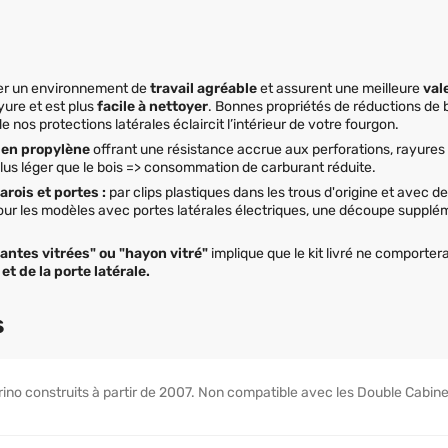
éer un environnement de
travail agréable
et assurent une meilleure
val
yure et est plus
facile à nettoyer
. Bonnes propriétés de réductions de b
de nos protections latérales éclaircit l’intérieur de votre fourgon.
 en propylène
offrant une résistance accrue aux perforations, rayures 
us léger que le bois => consommation de carburant réduite.
rois et portes :
par clips plastiques dans les trous d'origine et avec de
 Pour les modèles avec portes latérales électriques, une découpe supplém
tantes vitrées" ou "hayon vitré"
implique que le kit livré ne comporte
n
et de la porte latérale.
s
orino construits à partir de 2007. Non compatible avec les Double Cabine