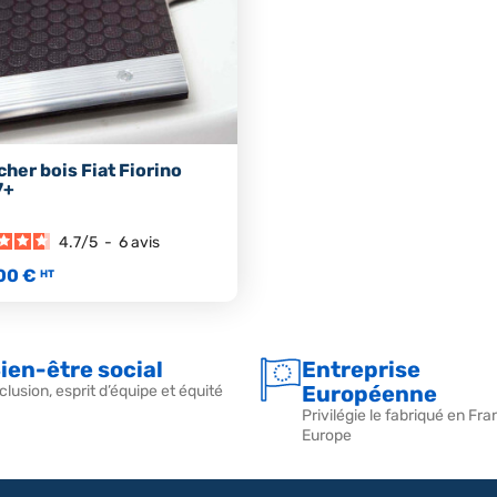
cher bois Fiat Fiorino
7+
4.7
/
5
-
6
avis
00 €
HT
ien-être social
Entreprise
Européenne
clusion, esprit d’équipe et équité
Privilégie le fabriqué en Fra
Europe